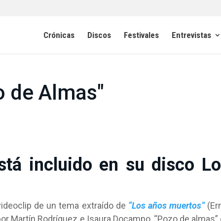
Crónicas
Discos
Festivales
Entrevistas
o de Almas"
tá incluido en su disco L
ideoclip de un tema extraído de
“Los años muertos”
(Er
o por Martín Rodríguez e Isaura Docampo, “Pozo de almas”