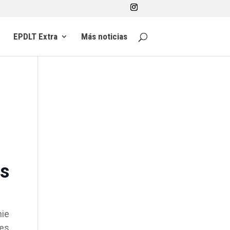
EPDLT Extra
Más noticias
os
nie
 es