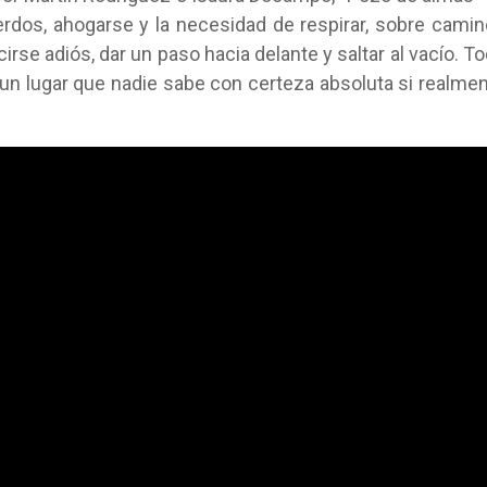
erdos, ahogarse y la necesidad de respirar, sobre cami
irse adiós, dar un paso hacia delante y saltar al vacío. T
 un lugar que nadie sabe con certeza absoluta si realme