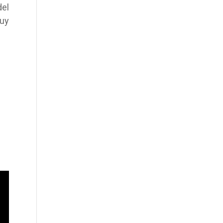
del
uy
.