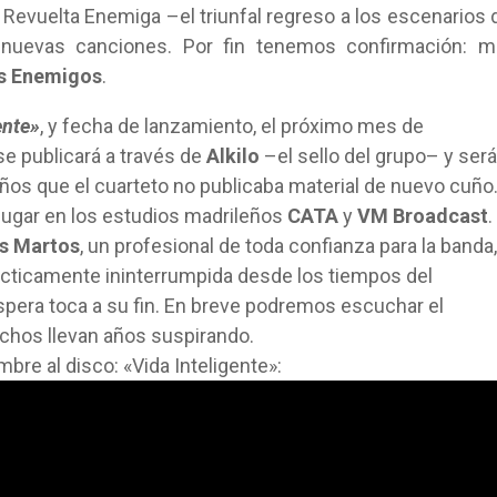
Revuelta Enemiga –el triunfal regreso a los escenarios 
 nuevas canciones. Por fin tenemos confirmación: m
s Enemigos
.
ente»
, y fecha de lanzamiento, el próximo mes de
e publicará a través de
Alkilo
–el sello del grupo– y será
años que el cuarteto no publicaba material de nuevo cuño
lugar en los estudios madrileños
CATA
y
VM Broadcast
.
s Martos
, un profesional de toda confianza para la banda,
ácticamente ininterrumpida desde los tiempos del
spera toca a su fin. En breve podremos escuchar el
uchos llevan años suspirando.
bre al disco: «Vida Inteligente»: