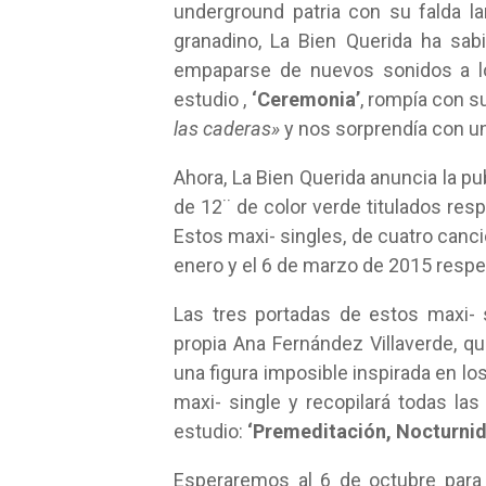
underground patria con su falda l
granadino, La Bien Querida ha sab
empaparse de nuevos sonidos a lo 
estudio ,
‘Ceremonia’
, rompía con s
las caderas»
y nos sorprendía con un
Ahora, La Bien Querida anuncia la pu
de 12¨ de color verde titulados re
Estos maxi- singles, de cuatro cancio
enero y el 6 de marzo de 2015 resp
Las tres portadas de estos maxi- s
propia Ana Fernández Villaverde, q
una figura imposible inspirada en los
maxi- single y recopilará todas l
estudio:
‘Premeditación, Nocturnid
Esperaremos al 6 de octubre para