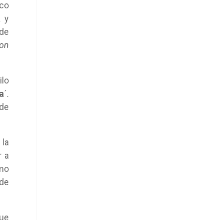
oco
a y
 de
con
ilo
a
´.
 de
 la
r a
imo
 de
que