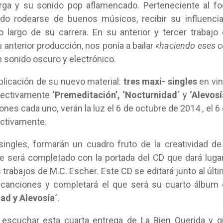
arga y su sonido pop aflamencado. Perteneciente al f
ido rodearse de buenos músicos, recibir su influenci
largo de su carrera. En su anterior y tercer trabajo
u anterior producción, nos ponía a bailar
«haciendo eses 
 sonido oscuro y electrónico.
blicación de su nuevo material:
tres maxi- singles
en vin
spectivamente
‘Premeditación’, ‘Nocturnidad´
y
‘Alevosí
nes cada uno, verán la luz el 6 de octubre de 2014 , el 6
ectivamente.
ingles, formarán un cuadro fruto de la creatividad de
ue será completado con la portada del CD que dará luga
 trabajos de M.C. Escher. Este CD se editará junto al últ
as canciones y completará el que será su cuarto álbum
ad y Alevosía´
.
 escuchar esta cuarta entrega de La Bien Querida y 