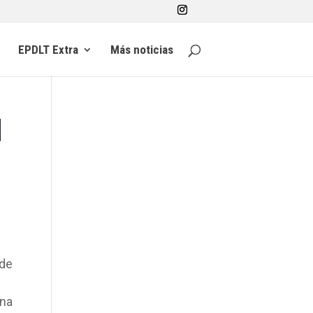
EPDLT Extra
Más noticias
l
 de
ena