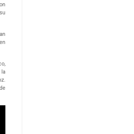
on
su
tan
 en
co,
la
oz.
de