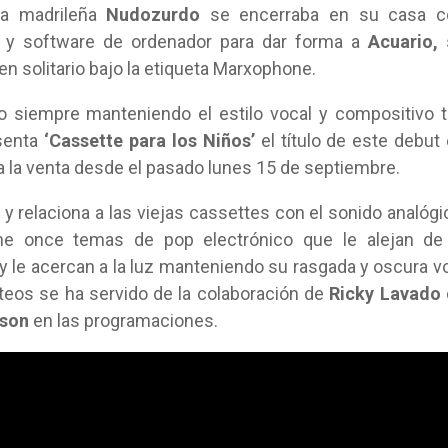
nda madrileña
Nudozurdo
se encerraba en su casa c
ls y software de ordenador para dar forma a
Acuario,
en solitario bajo la etiqueta Marxophone.
ro siempre manteniendo el estilo vocal y compositivo 
esenta
‘Cassette para los Niños’
el título de este debut
 a la venta desde el pasado lunes 15 de septiembre.
y relaciona a las viejas cassettes con el sonido analógi
e once temas de pop electrónico que le alejan de 
 le acercan a la luz manteniendo su rasgada y oscura v
eos se ha servido de la colaboración de
Ricky Lavado
ison
en las programaciones.