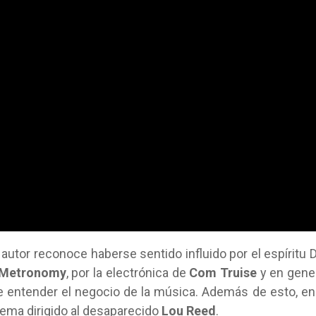
 autor reconoce haberse sentido influido por el espíritu 
Metronomy
, por la electrónica de
Com Truise
y en gene
 entender el negocio de la música. Además de esto, en
 tema dirigido al desaparecido
Lou Reed
.