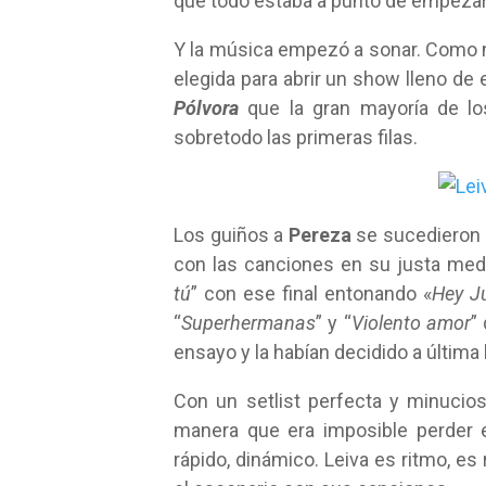
que todo estaba a punto de empezar
Y la música empezó a sonar. Como 
elegida para abrir un show lleno de e
Pólvora
que la gran mayoría de lo
sobretodo las primeras filas.
Los guiños a
Pereza
se sucedieron d
con las canciones en su justa medi
tú
” con ese final entonando «
Hey J
“
Superhermanas
” y “
Violento amor
”
ensayo y la habían decidido a última
Con un setlist perfecta y minucio
manera que era imposible perder 
rápido, dinámico. Leiva es ritmo, e