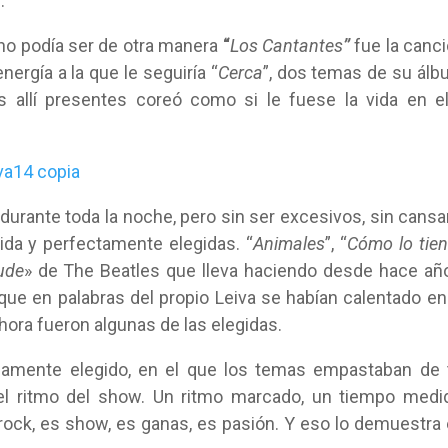
.
no podía ser de otra manera
“
Los Cantantes
”
fue la canc
nergía a la que le seguiría “
Cerca
”, dos temas de su ál
s allí presentes coreó como si le fuese la vida en el
urante toda la noche, pero sin ser excesivos, sin cansa
da y perfectamente elegidas. “
Animales
”, “
Cómo lo tie
ude
» de The Beatles que lleva haciendo desde hace añ
 que en palabras del propio Leiva se habían calentado en
 hora fueron algunas de las elegidas.
samente elegido, en el que los temas empastaban de 
el ritmo del show. Un ritmo marcado, un tiempo medi
s rock, es show, es ganas, es pasión. Y eso lo demuestra