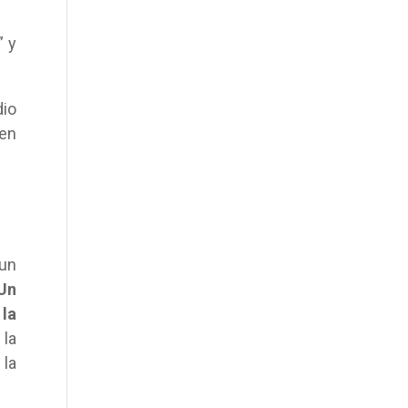
” y
dio
en
 un
Un
 la
 la
 la