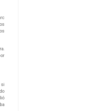
arc
los
mos
ra.
por
 si
ado
lió
aba