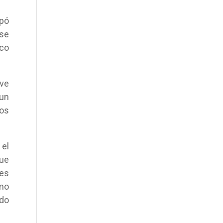
lpó
 se
ico
eve
 un
os
 el
que
nes
omo
ido