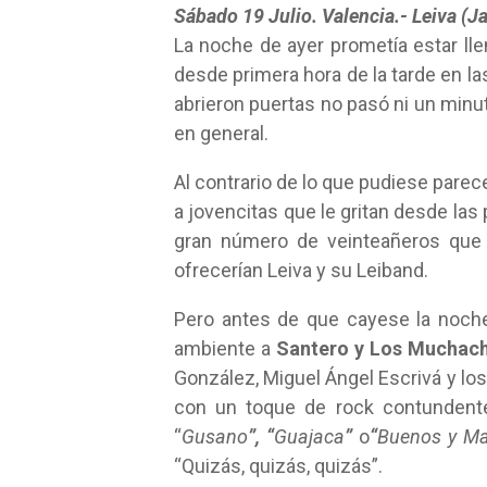
Sábado 19 Julio. Valencia.- Leiva (J
La noche de ayer prometía estar lle
desde primera hora de la tarde en l
abrieron puertas no pasó ni un minu
en general.
Al contrario de lo que pudiese pare
a jovencitas que le gritan desde la
gran número de veinteañeros que 
ofrecerían Leiva y su Leiband.
Pero antes de que cayese la noche 
ambiente a
Santero y Los Muchac
González, Miguel Ángel Escrivá y lo
con un toque de rock contundente
“
Gusano
”, “
Guajaca
”
o
“
Buenos y Ma
“Quizás, quizás, quizás”.