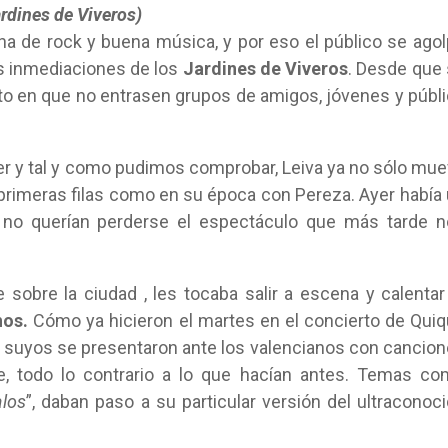
ardines de Viveros)
na de rock y buena música, y por eso el público se ago
as inmediaciones de los
Jardines de Viveros
. Desde que
to en que no entrasen grupos de amigos, jóvenes y públ
cer y tal y como pudimos comprobar, Leiva ya no sólo mu
s primeras filas como en su época con Pereza. Ayer había
no querían perderse el espectáculo que más tarde n
sobre la ciudad , les tocaba salir a escena y calentar
hos.
Cómo ya hicieron el martes en el concierto de Qui
s suyos se presentaron ante los valencianos con cancio
, todo lo contrario a lo que hacían antes. Temas c
los
”, daban paso a su particular versión del ultraconoc