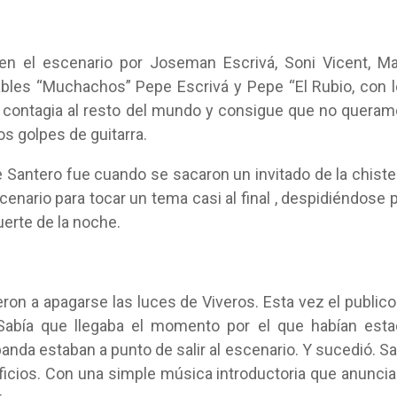
n el escenario por Joseman Escrivá, Soni Vicent, M
tables “Muchachos” Pepe Escrivá y Pepe “El Rubio, con 
 contagia al resto del mundo y consigue que no quera
os golpes de guitarra.
e Santero fue cuando se sacaron un invitado de la chiste
scenario para tocar un tema casi al final , despidiéndose 
fuerte de la noche.
ron a apagarse las luces de Viveros. Esta vez el publico
 Sabía que llegaba el momento por el que habían est
banda estaban a punto de salir al escenario. Y sucedió. Sa
rtificios. Con una simple música introductoria que anunci