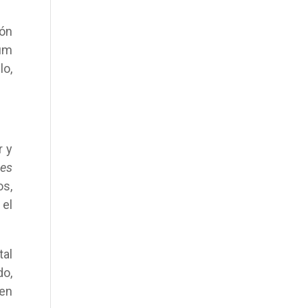
ión
bum
lo,
r y
nes
os,
 el
tal
do,
 en