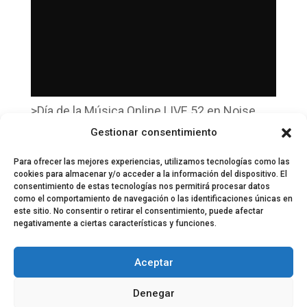
>Día de la Música Online LIVE 52 en Noise
Off…
Gestionar consentimiento
por
noiseoff
Para ofrecer las mejores experiencias, utilizamos tecnologías como las
cookies para almacenar y/o acceder a la información del dispositivo. El
consentimiento de estas tecnologías nos permitirá procesar datos
como el comportamiento de navegación o las identificaciones únicas en
este sitio. No consentir o retirar el consentimiento, puede afectar
negativamente a ciertas características y funciones.
© 2024 El Perfil de la Tostada
Política de privacidad
Política de Cookies
Aceptar
Aviso legal
Equipo EPDLT
Contacto
Denegar