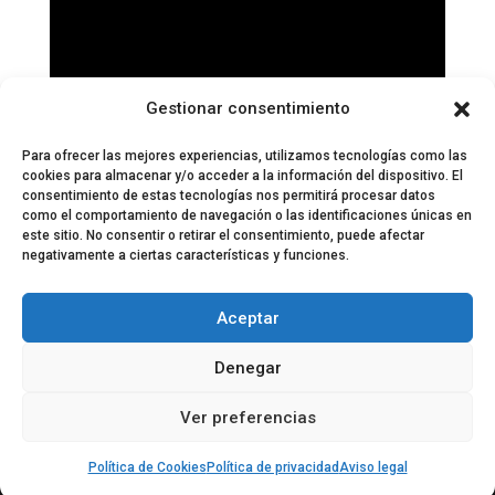
Gestionar consentimiento
Para ofrecer las mejores experiencias, utilizamos tecnologías como las
cookies para almacenar y/o acceder a la información del dispositivo. El
consentimiento de estas tecnologías nos permitirá procesar datos
como el comportamiento de navegación o las identificaciones únicas en
este sitio. No consentir o retirar el consentimiento, puede afectar
negativamente a ciertas características y funciones.
© 2024 El Perfil de la Tostada
Política de privacidad
Política de Cookies
Aceptar
Aviso legal
Equipo EPDLT
Contacto
Denegar
Ver preferencias
Política de Cookies
Política de privacidad
Aviso legal