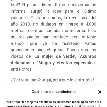
Izal
? El paracaidismo. En una conversación
informal surgió la idea para el último
videoclip. Y estos chicos, la revelación del
año 2013, no dudaron en tirarse a 4.000
metros mientras cantaban este tema. Para
su realización han contado con Antonio
Blanco, que ya ha realizado varias
grabaciones para el grupo. Suyos son los
vídeos de
‘La mujer de verde’,
‘Asuntos
delicados
‘ o
‘Magia y efectos especiales’
,
entre otros.
¿Y el resultado? ¡Aquí, para que lo disfrutéis!
https://www.youtube.com/watch?
Gestionar consentimiento
v=qNQUM4h47Y4&feature=youtu.be
Para ofrecer las mejores experiencias, utilizamos tecnologías como las
cookies para almacenar y/o acceder a la información del dispositivo. El