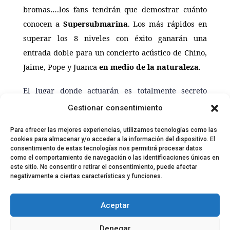
bromas….los fans tendrán que demostrar cuánto
conocen a
Supersubmarina
. Los más rápidos en
superar los 8 niveles con éxito ganarán una
entrada doble para un concierto acústico de Chino,
Jaime, Pope y Juanca
en medio de la naturaleza
.
El lugar donde actuarán es totalmente secreto
hasta el mismo día del evento para conservar la
Gestionar consentimiento
máxima exclusividad.
Para ofrecer las mejores experiencias, utilizamos tecnologías como las
cookies para almacenar y/o acceder a la información del dispositivo. El
consentimiento de estas tecnologías nos permitirá procesar datos
como el comportamiento de navegación o las identificaciones únicas en
este sitio. No consentir o retirar el consentimiento, puede afectar
negativamente a ciertas características y funciones.
© 2024 El Perfil de la Tostada
Política de privacidad
Política de Cookies
Aceptar
Aviso legal
Equipo EPDLT
Contacto
Denegar