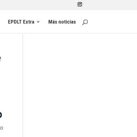
EPDLT Extra
Más noticias
e
o
do