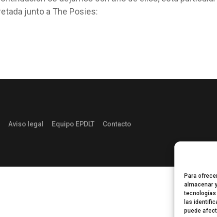
retada junto a The Posies:
Aviso legal
Equipo EPDLT
Contacto
Para ofrece
almacenar y
tecnologías
las identifi
puede afect