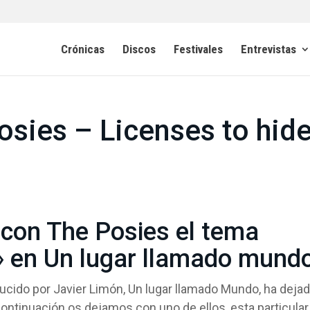
Crónicas
Discos
Festivales
Entrevistas
osies – Licenses to hid
 con The Posies el tema
» en Un lugar llamado mund
ducido por Javier Limón, Un lugar llamado Mundo, ha deja
ntinuación os dejamos con uno de ellos, esta particular