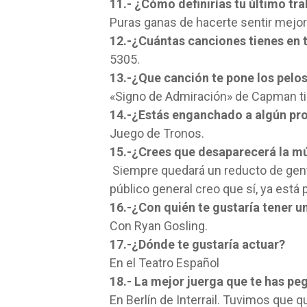
11.- ¿Cómo definirías tu último tr
Puras ganas de hacerte sentir mejor
12.-¿Cuántas canciones tienes en 
5305.
13.-¿Que canción te pone los pelo
«Signo de Admiración» de Capman ti
14.-¿Estás enganchado a algún pro
Juego de Tronos.
15.-¿Crees que desaparecerá la mú
Siempre quedará un reducto de gente
público general creo que sí, ya está 
16.-¿Con quién te gustaría tener u
Con Ryan Gosling.
17.-¿Dónde te gustaría actuar?
En el Teatro Español
18.- La mejor juerga que te has p
En Berlín de Interrail. Tuvimos que 