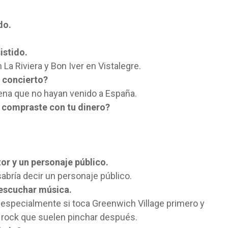
do.
istido.
n La Riviera y Bon Iver en Vistalegre.
n concierto?
na que no hayan venido a España.
e compraste con tu dinero?
tor y un personaje público.
sabría decir un personaje público.
 escuchar música.
 especialmente si toca Greenwich Village primero y
rock que suelen pinchar después.