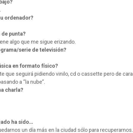
abajo?
.
tu ordenador?
s de punta?
ene algo que me sigue erizando.
grama/serie de televisión?
sica en formato físico?
 que seguirá pidiendo vinilo, cd o cassette pero de cara
pasando a “la nube”.
na charla?
egado ha sido…
quedarnos un día más en la ciudad sólo para recuperarnos.