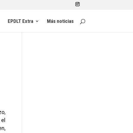
EPDLT Extra
Más noticias
zo,
 el
en,