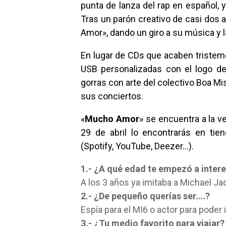
punta de lanza del rap en español, 
Tras un parón creativo de casi dos 
Amor», dando un giro a su música y l
En lugar de CDs que acaben triste
USB personalizadas con el logo de
gorras con arte del colectivo Boa Mi
sus conciertos.
«
Mucho Amor
» se encuentra a la v
29 de abril lo encontrarás en tie
(Spotify, YouTube, Deezer…).
1.- ¿A qué edad te empezó a inter
A los 3 años ya imitaba a
Michael Jac
2.- ¿De pequeño querías ser….?
Espía para el MI6 o actor para poder
3.- ¿Tu medio favorito para viajar?