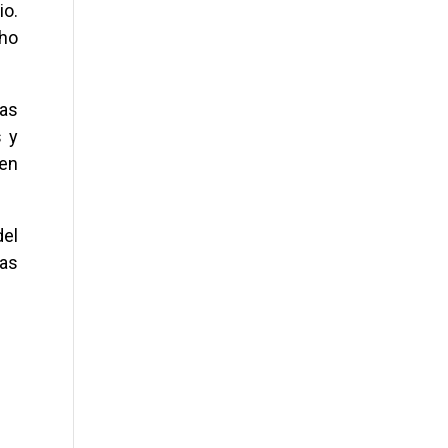
io.
cho
ras
s y
 en
del
tas