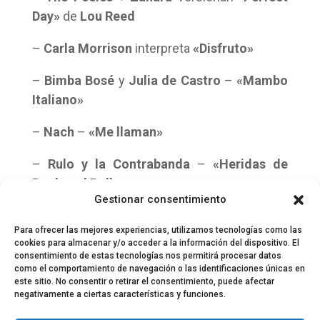
Day»
de
Lou Reed
–
Carla Morrison
interpreta
«Disfruto»
–
Bimba Bosé
y
Julia de Castro
–
«Mambo
Italiano»
–
Nach
–
«Me llaman»
–
Rulo y la Contrabanda
–
«H
eridas de
Rock and Roll»
Gestionar consentimiento
Para ofrecer las mejores experiencias, utilizamos tecnologías como las
cookies para almacenar y/o acceder a la información del dispositivo. El
consentimiento de estas tecnologías nos permitirá procesar datos
como el comportamiento de navegación o las identificaciones únicas en
este sitio. No consentir o retirar el consentimiento, puede afectar
negativamente a ciertas características y funciones.
© 2024 El Perfil de la Tostada