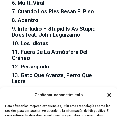
6.
Multi_Viral
7.
Cuando Los Pies Besan El Piso
8.
Adentro
9.
Interludio – Stupid Is As Stupid
Does feat. John Leguizamo
10.
Los Idiotas
11.
Fuera De La Atmósfera Del
Cráneo
12.
Perseguido
13.
Gato Que Avanza, Perro Que
Ladra
14.
Me Vieron Cruzar
Gestionar consentimiento
15.
Así De Grandes Son Las Ideas
Para ofrecer las mejores experiencias, utilizamos tecnologías como las
cookies para almacenar y/o acceder a la información del dispositivo. El
consentimiento de estas tecnologías nos permitirá procesar datos