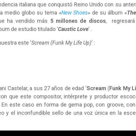
encia italiana que conquistó Reino Unido con su anter
ar a medio globo su tema «
New Shoes
» de su álbum «
The
que ha vendido más
5 millones de discos
, regresará
bum de estudio titulado ‘
Caustic Love
‘ .
uestra este ‘
Scream (Funk My Life Up)
‘ :
ni Castelar, a sus 27 años de edad ‘
Scream
(
Funk My L
 con que este compositor, intérprete y productor esco
. En este caso en forma de gema pop, con groove, con
o y el inconfundible sello de una voz única en la esc