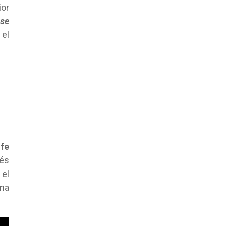
ior
se
 el
ife
cés
 el
ena