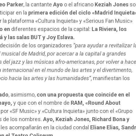
o Parker
, la cantante
Ayo
o el africano
Keziah Jones
so
icipar en la
primera edición del ciclo «Madrid Inquieta
 la plataforma «Cultura Inquieta» y «Serious Fan Music»
o en
diferentes espacios de la capital:
La Riviera, los
 y las salas BUT y Joy Eslava.
 decisión de los organizadores
“para ayudar a revitalizar l
musical de Madrid, por acercar a la capital a grandes
 del jazz y las músicas afro-americanas, por volver a hace
 internacional en el mundo de las artes y el divertimento,
ecio hacia las artes y las humanidades”
, manifiestan los
tado
, asimismo,
con una propuesta que coincide en el
mayo,
y que con el nombre de
RAM, «Round About
 por «SF Music» y «Cultura Inquieta» junto con el «Grupo
s de los nombres.
Ayo, Keziah Jones, Richard Bona y
s les acompañarán en la ciudad condal
Eliane Elias, Sand
en el Teatro Coliseum.