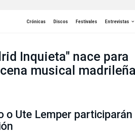
Crónicas
Discos
Festivales
Entrevistas
drid Inquieta" nace para
escena musical madrileñ
 o Ute Lemper participarán
ión