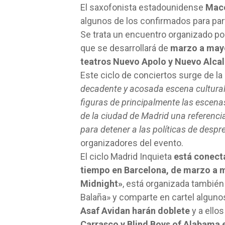
El saxofonista estadounidense
Mace
algunos de los confirmados para part
Se trata un encuentro organizado por
que se desarrollará de
marzo a may
teatros Nuevo Apolo y Nuevo Alcalá
Este ciclo de conciertos surge de la
decadente y acosada escena cultural 
figuras de principalmente las escenas
de la ciudad de Madrid una referencia
para detener a las políticas de despr
organizadores del evento.
El ciclo Madrid Inquieta
está conec
tiempo en Barcelona, de marzo a 
Midnight»
, está organizada también
Balaña» y comparte en cartel alguno
Asaf Avidan harán doblete
y a ello
Carrasco y Blind Boys of Alabama 