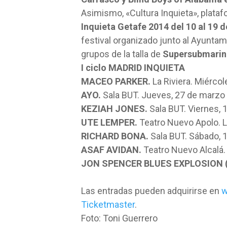
Asimismo, «Cultura Inquieta», plataf
Inquieta Getafe 2014 del 10 al 19 de
festival organizado junto al Ayuntami
grupos de la talla de
Supersubmarina
I ciclo
MADRID INQUIETA
MACEO PARKER.
La Riviera. Miérco
AYO.
Sala BUT. Jueves, 27 de marzo
KEZIAH JONES.
Sala BUT. Viernes, 1
UTE LEMPER.
Teatro Nuevo Apolo. Lu
RICHARD BONA.
Sala BUT. Sábado, 
ASAF AVIDAN.
Teatro Nuevo Alcalá.
JON SPENCER BLUES EXPLOSION 
Las entradas pueden adquirirse en
w
Ticketmaster
.
Foto: Toni Guerrero