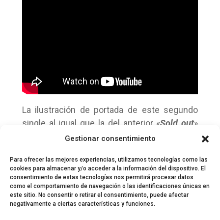
La ilustración de portada de este segundo
single al igual que la del anterior «
Sold out
»
es obra del artista e ilustrador catalán
Gestionar consentimiento
Conrad Roset
.
Para ofrecer las mejores experiencias, utilizamos tecnologías como las
cookies para almacenar y/o acceder a la información del dispositivo. El
consentimiento de estas tecnologías nos permitirá procesar datos
como el comportamiento de navegación o las identificaciones únicas en
este sitio. No consentir o retirar el consentimiento, puede afectar
negativamente a ciertas características y funciones.
© 2024 El Perfil de la Tostada