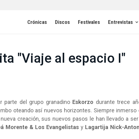
Crónicas
Discos
Festivales
Entrevistas
a "Viaje al espacio I"
ar parte del grupo granadino
Eskorzo
durante trece añ
umbo oteando así nuevos horizontes. Siempre inmerso
a nueva creación, sus nuevos pasos le han llevado a ser
eá Morente & Los Evangelistas
y
Lagartija Nick-Anto