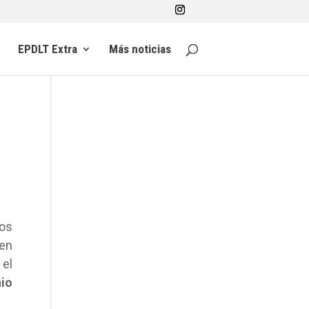
EPDLT Extra
Más noticias
os
 en
 el
nio