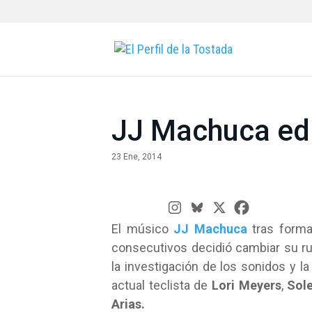
JJ Machuca edit
23 Ene, 2014
El músico
JJ Machuca
tras form
consecutivos decidió cambiar su r
la investigación de los sonidos y l
actual teclista de
Lori Meyers
,
Sol
Arias.