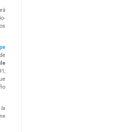
ará
io-
os
pe
de
ile
1,
ue
eño
 la
ine