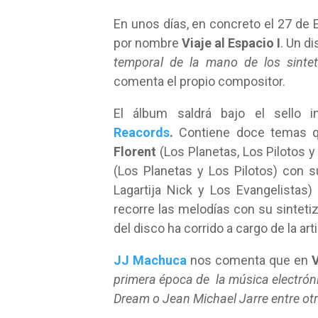
En unos días, en concreto el 27 de E
por nombre
Viaje al Espacio I
. Un d
temporal de la mano de los sinte
comenta el propio compositor.
El álbum saldrá bajo el sello 
Reacords
.
Contiene doce temas q
Florent
(Los Planetas, Los Pilotos y
(Los Planetas y Los Pilotos) con s
Lagartija Nick y Los Evangelistas
recorre las melodías con su sinteti
del disco ha corrido a cargo de la ar
JJ Machuca
nos comenta que en
V
primera época de la música electróni
Dream o Jean Michael Jarre entre ot