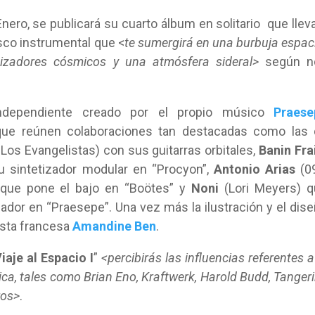
nero, se publicará su cuarto álbum en solitario que llev
isco instrumental que <
te sumergirá en una burbuja espac
tizadores cósmicos y una atmósfera sideral>
según n
independiente creado por el propio músico
Praese
ue reúnen colaboraciones tan destacadas como las 
 Los Evangelistas) con sus guitarras orbitales,
Banin Fra
u sintetizador modular en “Procyon”,
Antonio Arias
(09
) que pone el bajo en “Boötes” y
Noni
(Lori Meyers) q
zador en “Praesepe”. Una vez más la ilustración y el dis
tista francesa
Amandine Ben
.
iaje al Espacio I
”
<percibirás las influencias referentes a
ca, tales como Brian Eno, Kraftwerk, Harold Budd, Tanger
ros>
.