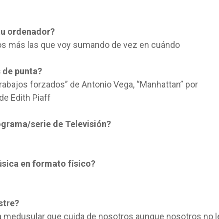
tu ordenador?
ños más las que voy sumando de vez en cuándo
s de punta?
bajos forzados” de Antonio Vega, “Manhattan” por
e Edith Piaff
ograma/serie de Televisión?
sica en formato físico?
stre?
a medusular que cuida de nosotros aunque nosotros no l