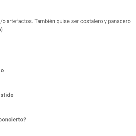
y/o artefactos. También quise ser costalero y panadero
o)
do
istido
 concierto?