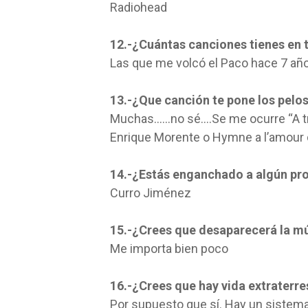
Radiohead
12.-¿Cuántas canciones tienes en 
Las que me volcó el Paco hace 7 a
13.-¿Que canción te pone los pelo
Muchas……no sé….Se me ocurre “A tra
Enrique Morente o Hymne a l’amour d
14.-¿Estás enganchado a algún pr
Curro Jiménez
15.-¿Crees que desaparecerá la mú
Me importa bien poco
16.-¿Crees que hay vida extraterre
Por supuesto que sí. Hay un sistem