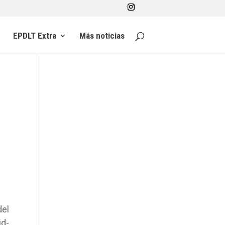
EPDLT Extra
Más noticias
del
id-