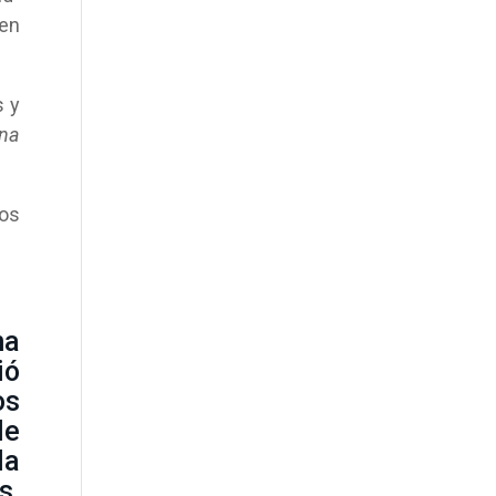
 en
s y
una
los
na
ió
os
de
la
s,