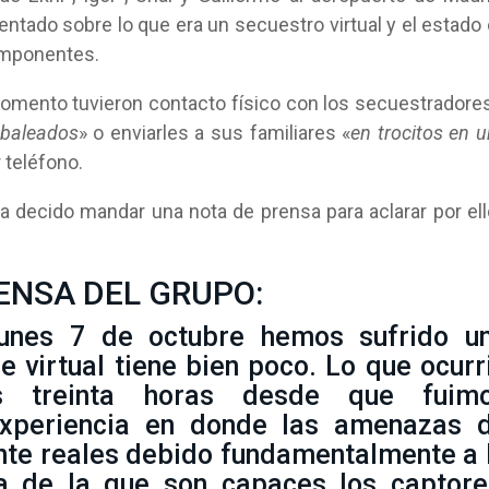
ntado sobre lo que era un secuestro virtual y el estado
omponentes.
mento tuvieron contacto físico con los secuestradore
 baleados
» o enviarles a sus familiares «
en trocitos en 
 teléfono.
ha decido mandar una nota de prensa para aclarar por el
ENSA DEL GRUPO:
unes 7 de octubre hemos sufrido u
e virtual tiene bien poco. Lo que ocurr
es treinta horas desde que fuim
experiencia en donde las amenazas 
te reales debido fundamentalmente a 
ca de la que son capaces los captore