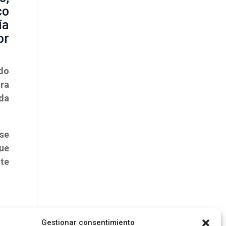
co
ía
or
ado
tra
eda
 se
ue
te
Gestionar consentimiento