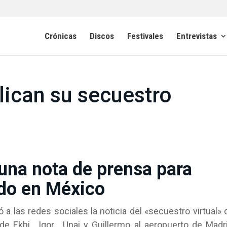
Crónicas
Discos
Festivales
Entrevistas
ican su secuestro
na nota de prensa para
ido en México
a las redes sociales la noticia del «secuestro virtual» 
 de Ekhi , Igor , Unai y Guillermo al aeropuerto de Madr