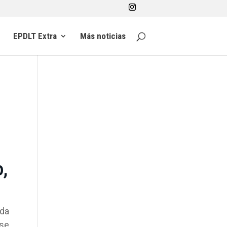
EPDLT Extra
Más noticias
,
ada
 se