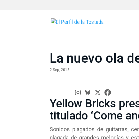
La nuevo ola d
2 Sep, 2013
Yellow Bricks pres
titulado ‘Come and
Sonidos plagados de guitarras, ce
plagada de grandes melodías y est