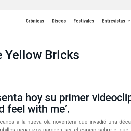
Crónicas
Discos
Festivales
Entrevistas
e Yellow Bricks
enta hoy su primer videoclip
 feel with me’.
rcanos a la nueva ola noventera que invadió una déc
ribillos pegadizos parecen ser el espejo sobre el que