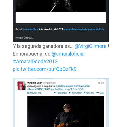
Y la segunda ganadora es…
@VirgiGilmore
!
Enhorabuena! cc
@amaraloficial
#AmaralDcode2013
pic.twitter.com/pufQpQzFk9