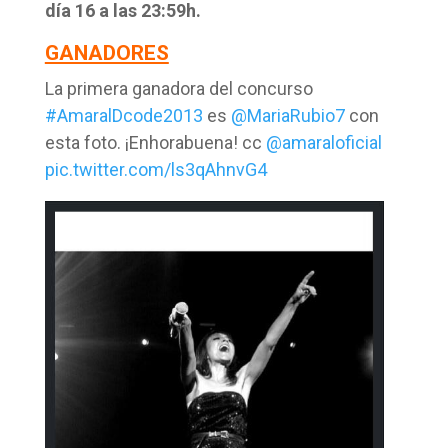
día 16 a las 23:59h.
GANADORES
La primera ganadora del concurso
#AmaralDcode2013
es
@MariaRubio7
con
esta foto. ¡Enhorabuena! cc
@amaraloficial
pic.twitter.com/ls3qAhnvG4