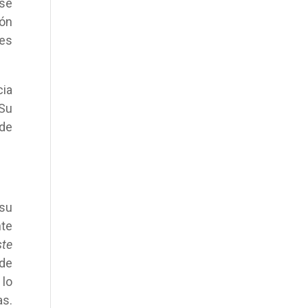
se
ión
tes
cia
 Su
 de
su
nte
ste
 de
 lo
s.