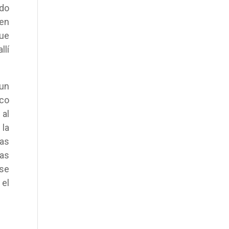
ido
sen
que
llí
 un
nco
 al
 la
ras
ras
 se
 el