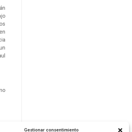
tán
ajo
los
cen
cia
 un
aul
omo
Gestionar consentimiento