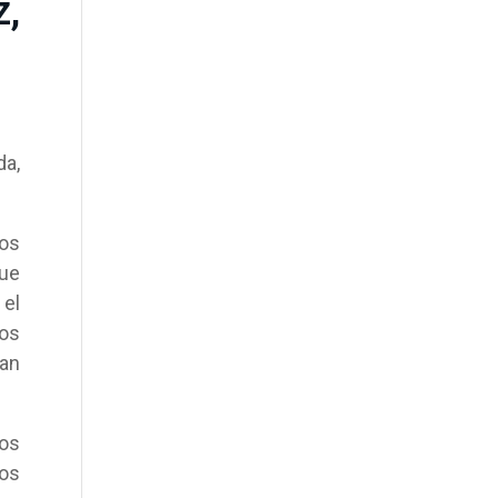
,
da,
los
ue
 el
los
man
os
hos