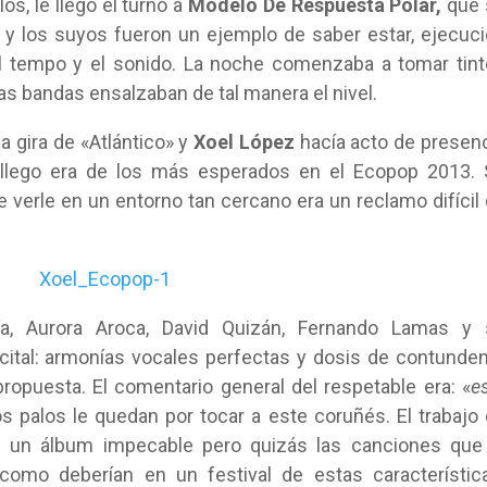
los, le llegó el turno a
Modelo De Respuesta Polar,
que 
 y los suyos fueron un ejemplo de saber estar, ejecuc
el tempo y el sonido. La noche comenzaba a tomar tin
as bandas ensalzaban de tal manera el nivel.
a gira de «Atlántico» y
Xoel López
hacía acto de presen
gallego era de los más esperados en el Ecopop 2013.
de verle en un entorno tan cercano era un reclamo difícil
ía, Aurora Aroca, David Quizán, Fernando Lamas y 
recital: armonías vocales perfectas y dosis de contunde
ropuesta. El comentario general del respetable era: «
e
s palos le quedan por tocar a este coruñés. El trabajo
es un álbum impecable pero quizás las canciones que
mo deberían en un festival de estas característica