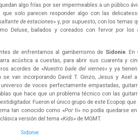
quedan algo frías por ser impermeables a un público áv
s que solo parecen responder algo con las delicates
saltante de estaciones
» y, por supuesto, con los temas 
o Deluxe, bailados y coreados con fervor por los a
ntes de enfrentarnos al gamberrismo de
Sidonie
. En
arra acústica a cuestas, para abrir sus cuarenta y ci
eros acordes de «
Nuestro baile del viernes
» y ya tienen
co se van incorporando David T. Ginzo, Jesus y Axel a
al universo de voces perfectamente empastadas, guitar
tablas que hace que un problema técnico con las guitar
stidigitador. Fueron el único grupo de este Ecopop que
tema tan conocido como «
Por ti
» no podía quedarse en
 clásica versión del tema «
Kids
» de MGMT.