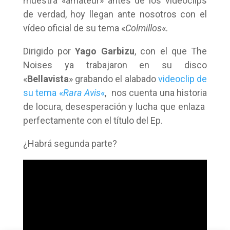
muestra «amateur» antes de los videoclips
de verdad, hoy llegan ante nosotros con el
vídeo oficial de su tema «
Colmillos
«.
Dirigido por
Yago Garbizu
, con el que The
Noises ya trabajaron en su disco
«
Bellavista
» grabando el alabado
videoclip de
su tema «
Rara Avis
«
, nos cuenta una historia
de locura, desesperación y lucha que enlaza
perfectamente con el título del Ep.
¿Habrá segunda parte?