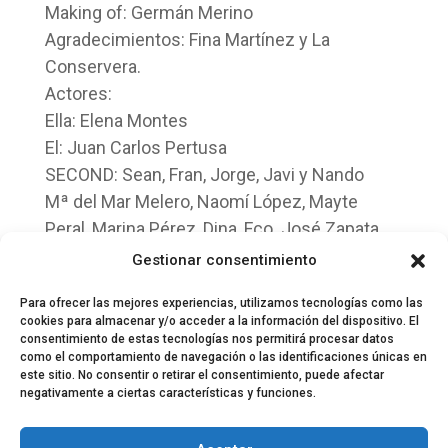
Making of: Germán Merino
Agradecimientos: Fina Martínez y La
Conservera.
Actores:
Ella: Elena Montes
El: Juan Carlos Pertusa
SECOND: Sean, Fran, Jorge, Javi y Nando
Mª del Mar Melero, Naomí López, Mayte
Peral, Marina Pérez, Dina, Fco. José Zapata,
Jose Joaquín Merino, Daniel Vega, Sergio
Gestionar consentimiento
Carmona, Samuel Sánchez.
Para ofrecer las mejores experiencias, utilizamos tecnologías como las
cookies para almacenar y/o acceder a la información del dispositivo. El
consentimiento de estas tecnologías nos permitirá procesar datos
como el comportamiento de navegación o las identificaciones únicas en
este sitio. No consentir o retirar el consentimiento, puede afectar
negativamente a ciertas características y funciones.
© 2024 El Perfil de la Tostada
Política de privacidad
Política de Cookies