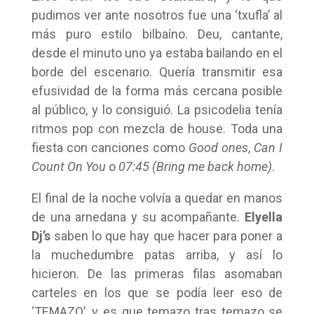
pudimos ver ante nosotros fue una ‘txufla’ al
más puro estilo bilbaíno. Deu, cantante,
desde el minuto uno ya estaba bailando en el
borde del escenario. Quería transmitir esa
efusividad de la forma más cercana posible
al público, y lo consiguió. La psicodelia tenía
ritmos pop con mezcla de house. Toda una
fiesta con canciones como
Good ones
,
Can I
Count On You
o
07:45 (Bring me back home)
.
El final de la noche volvía a quedar en manos
de una arnedana y su acompañante.
Elyella
Dj’s
saben lo que hay que hacer para poner a
la muchedumbre patas arriba, y así lo
hicieron. De las primeras filas asomaban
carteles en los que se podía leer eso de
‘TEMAZO’, y es que temazo tras temazo se