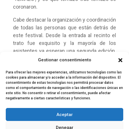
coronaron.
Cabe destacar la organización y coordinación
de todas las personas que están detrás de
este festival. Desde la entrada al recinto el
trato fue exquisito y la mayoría de los
asistentes ya esperan una segunda edición.
Cuando algo se hace con mimo se nota.
Gestionar consentimiento
¡Larga vida al Fárdelej!
Para ofrecer las mejores experiencias, utilizamos tecnologías como las
cookies para almacenar y/o acceder a la información del dispositivo. El
consentimiento de estas tecnologías nos permitirá procesar datos
como el comportamiento de navegación o las identificaciones únicas en
este sitio. No consentir o retirar el consentimiento, puede afectar
negativamente a ciertas características y funciones.
© 2024 El Perfil de la Tostada
Política de privacidad
Política de Cookies
Aceptar
Aviso legal
Equipo EPDLT
Contacto
Denegar