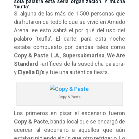
sola palabra ésta sería organización. Y mucha
‘txufla’.
Si alguna de las más de 1.500 personas que
disfrutaron de todo lo que se vivió en Arnedo
Arena lee esto sabrá el por qué del uso del
palabro ‘txufla’. El cartel para esta noche
estaba compuesto por bandas tales como
Copy & Paste
,
L.A
.,
Supersubmarina
,
We Are
Standard
-artífices de la susodicha palabra-
y
Elyella Dj’s
y fue una auténtica fiesta.
Copy & Paste
Los primeros en pisar el escenario fueron
Copy & Paste
, banda local que se encargó de
acercar al escenario a aquellos que aún
estaban pidiendo algún que otro refrigerio. Lo