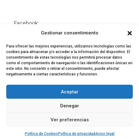
Facebook:
https://www.facebook.com/breismusic
Gestionar consentimiento
Twitter:
https://twitter.com/breismusic
Para ofrecer las mejores experiencias, utilizamos tecnologías como las
cookies para almacenar y/o acceder a la información del dispositivo. El
consentimiento de estas tecnologías nos permitirá procesar datos
como el comportamiento de navegación o las identificaciones únicas en
este sitio. No consentir o retirar el consentimiento, puede afectar
negativamente a ciertas características y funciones.
© 2024 El Perfil de la Tostada
Política de privacidad
Política de Cookies
Aceptar
Aviso legal
Equipo EPDLT
Contacto
Denegar
Ver preferencias
Política de Cookies
Política de privacidad
Aviso legal