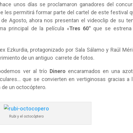
i hace unos días se proclamaron ganadores del concu
ue les permitirá formar parte del cartel de este festival 
de Agosto, ahora nos presentan el videoclip de su t
ema principal de la película «
Tres 60″
que se estrena 
Alex Ezkurdia, protagonizado por Sala Sálamo y Raúl Mér
imiento de un antiguo carrete de fotos.
 podemos ver al trío
Dinero
encaramados en una azot
culares… que se convierten en vertiginosas gracias a 
n de un octocóptero.
Rubi y el octocóptero