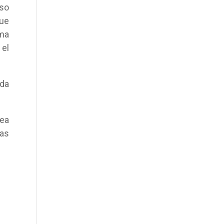
rso
que
ema
el
ida
ea
las