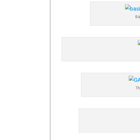
Bá
Th