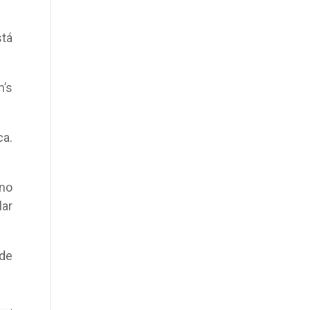
stá
n’s
ca.
no
lar
 de