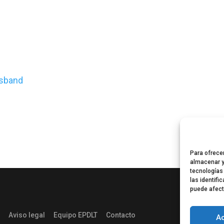
esband
Para ofrece
almacenar y
tecnologías
las identifi
puede afect
Aviso legal
Equipo EPDLT
Contacto
A