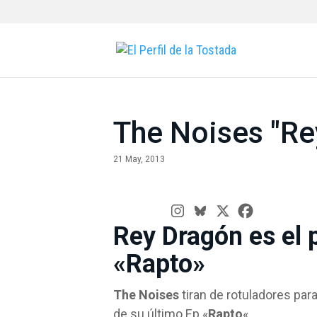
The Noises "Re
21 May, 2013
Rey Dragón es el 
«Rapto»
The Noises
tiran de rotuladores par
de su último Ep «
Rapto
«.