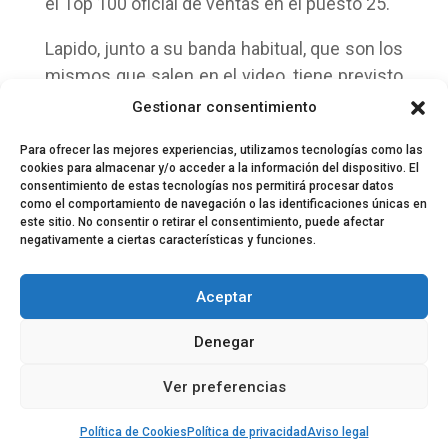
el Top 100 oficial de ventas en el puesto 25.
Lapido, junto a su banda habitual, que son los
mismos que salen en el video, tiene previsto
comenzar en mayo una gira por ocho
Gestionar consentimiento
ciudades españolas.
Para ofrecer las mejores experiencias, utilizamos tecnologías como las
cookies para almacenar y/o acceder a la información del dispositivo. El
consentimiento de estas tecnologías nos permitirá procesar datos
como el comportamiento de navegación o las identificaciones únicas en
este sitio. No consentir o retirar el consentimiento, puede afectar
negativamente a ciertas características y funciones.
© 2024 El Perfil de la Tostada
Política de privacidad
Política de Cookies
Aceptar
Aviso legal
Equipo EPDLT
Contacto
Denegar
Ver preferencias
Política de Cookies
Política de privacidad
Aviso legal