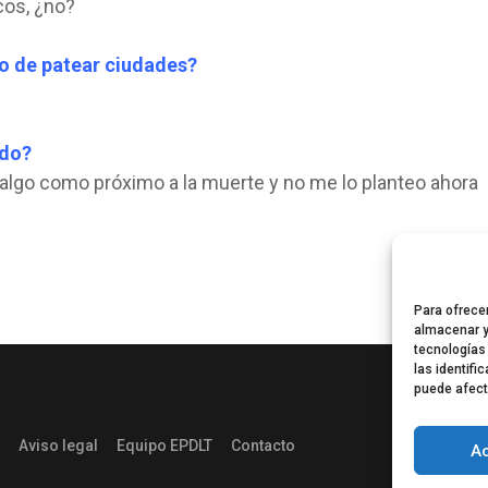
cos, ¿no?
mo de patear ciudades?
ado?
algo como próximo a la muerte y no me lo planteo ahora
Para ofrece
almacenar y
tecnologías
las identifi
puede afect
Aviso legal
Equipo EPDLT
Contacto
A