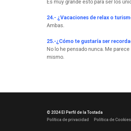
Es muy grande esto para ser los úni
24.- ¿Vacaciones de relax o turis
Ambas.
25.-¿Cómo te gustaría ser record
No lo he pensado nunca. Me parece 
mismo.
© 2024 El Perfil de la Tostada
Política de privacidad
Política de Cookies