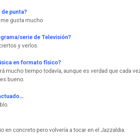
s de punta?
on me gusta mucho
ograma/serie de Televisión?
iertos y verlos.
sica en formato físico?
sará mucho tiempo todavía, aunque es verdad que cada ve
es bueno.
s actuado…
blo.
o en concreto pero volvería a tocar en el Jazzaldia.