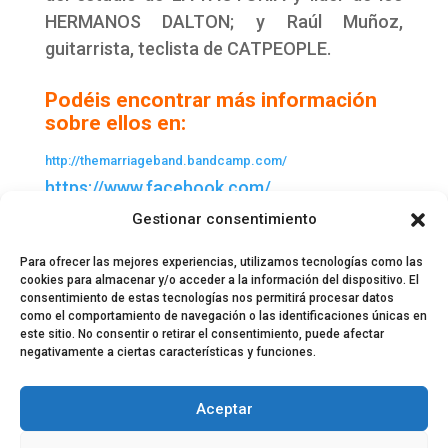
HERMANOS DALTON; y Raúl Muñoz,
guitarrista, teclista de CATPEOPLE.
Podéis encontrar más información
sobre ellos en:
http://themarriageband.
bandcamp.com/
https://www.facebook.com/
themarriageband
Gestionar consentimiento
https://twitter.com/
themarriageband
Para ofrecer las mejores experiencias, utilizamos tecnologías como las
cookies para almacenar y/o acceder a la información del dispositivo. El
consentimiento de estas tecnologías nos permitirá procesar datos
como el comportamiento de navegación o las identificaciones únicas en
este sitio. No consentir o retirar el consentimiento, puede afectar
negativamente a ciertas características y funciones.
© 2024 El Perfil de la Tostada
Política de privacidad
Política de Cookies
Aceptar
Aviso legal
Equipo EPDLT
Contacto