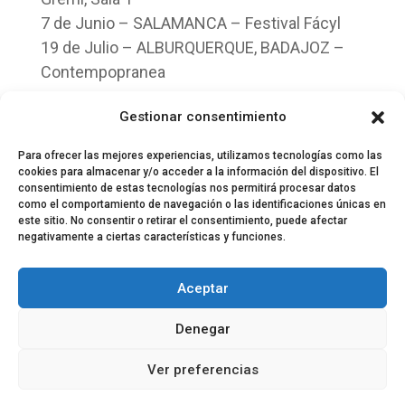
7 de Junio – SALAMANCA – Festival Fácyl
19 de Julio – ALBURQUERQUE, BADAJOZ –
Contempopranea
20 de Julio – NIGRAN, PONTEVEDRA – Port
Gestionar consentimiento
America
Para ofrecer las mejores experiencias, utilizamos tecnologías como las
cookies para almacenar y/o acceder a la información del dispositivo. El
consentimiento de estas tecnologías nos permitirá procesar datos
como el comportamiento de navegación o las identificaciones únicas en
este sitio. No consentir o retirar el consentimiento, puede afectar
negativamente a ciertas características y funciones.
© 2024 El Perfil de la Tostada
Política de privacidad
Política de Cookies
Aceptar
Aviso legal
Equipo EPDLT
Contacto
Denegar
Ver preferencias