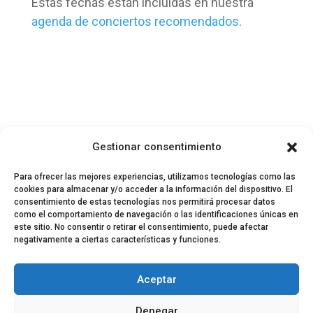
Estas fechas están incluidas en nuestra
agenda de conciertos recomendados
.
Gestionar consentimiento
Para ofrecer las mejores experiencias, utilizamos tecnologías como las
cookies para almacenar y/o acceder a la información del dispositivo. El
consentimiento de estas tecnologías nos permitirá procesar datos
como el comportamiento de navegación o las identificaciones únicas en
este sitio. No consentir o retirar el consentimiento, puede afectar
negativamente a ciertas características y funciones.
© 2024 El Perfil de la Tostada
Política de privacidad
Política de Cookies
Aceptar
Aviso legal
Equipo EPDLT
Contacto
Denegar