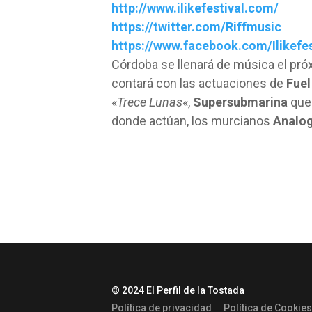
http://www.ilikefestival.com/
https://twitter.com/Riffmusic
https://www.facebook.com/Ilikefe
Córdoba se llenará de música el pró
contará con las actuaciones de
Fue
«
Trece Lunas
«,
Supersubmarina
que 
donde actúan, los murcianos
Analog
© 2024 El Perfil de la Tostada
Política de privacidad
Política de Cookies