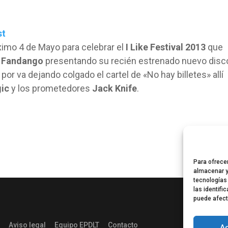
st
ximo 4 de Mayo para celebrar el
I Like Festival 2013
que
l Fandango
presentando su recién estrenado nuevo disc
por va dejando colgado el cartel de «No hay billetes» allí
ic
y los prometedores
Jack Knife
.
Para ofrece
almacenar y
tecnologías
las identifi
puede afect
Aviso legal
Equipo EPDLT
Contacto
A