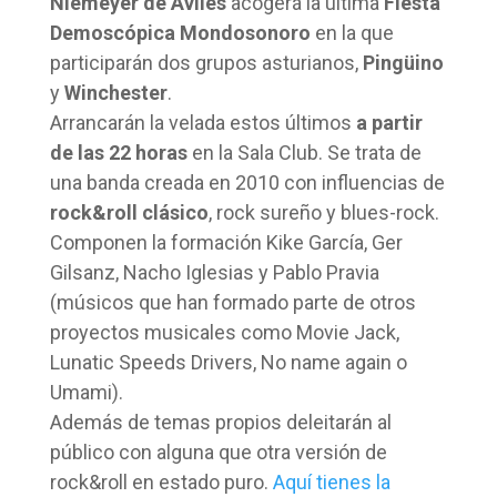
Niemeyer de Avilés
acogerá la última
Fiesta
Demoscópica Mondosonoro
en la que
participarán dos grupos asturianos,
Pingüino
y
Winchester
.
Arrancarán la velada estos últimos
a partir
de las 22 horas
en la Sala Club. Se trata de
una banda creada en 2010 con influencias de
rock&roll clásico
, rock sureño y blues-rock.
Componen la formación Kike García, Ger
Gilsanz, Nacho Iglesias y Pablo Pravia
(músicos que han formado parte de otros
proyectos musicales como Movie Jack,
Lunatic Speeds Drivers, No name again o
Umami).
Además de temas propios deleitarán al
público con alguna que otra versión de
rock&roll en estado puro.
Aquí tienes la