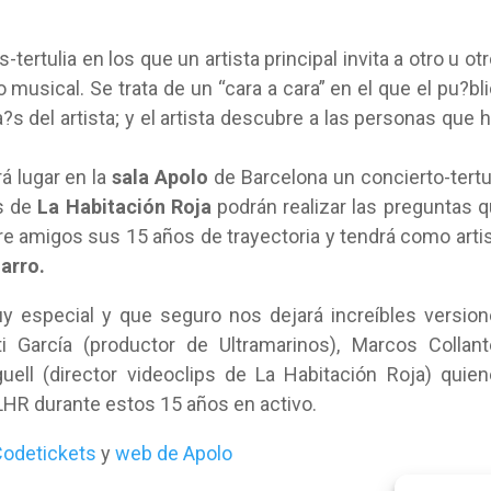
tertulia en los que un artista principal invita a otro u ot
 musical. Se trata de un “cara a cara” en el que el pu?bl
s del artista; y el artista descubre a las personas que 
á lugar en la
sala Apolo
de Barcelona un concierto-tertu
es de
La Habitación Roja
podrán realizar las preguntas 
re amigos sus 15 años de trayectoria y tendrá como arti
narro.
 especial y que seguro nos dejará increíbles versio
ti García (productor de Ultramarinos), Marcos Collan
uell (director videoclips de La Habitación Roja) quie
LHR durante estos 15 años en activo.
odetickets
y
web de Apolo