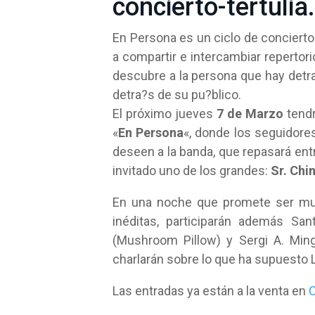
concierto-tertulia.
En Persona es un ciclo de conciertos-
a compartir e intercambiar repertorio
descubre a la persona que hay detra?
detra?s de su pu?blico.
El próximo jueves
7 de Marzo
tendr
«
En Persona
«, donde los seguidor
deseen a la banda, que repasará ent
invitado uno de los grandes:
Sr. Chi
En una noche que promete ser muy
inéditas, participarán además San
(Mushroom Pillow) y Sergi A. Ming
charlarán sobre lo que ha supuesto 
Las entradas ya están a la venta en
C