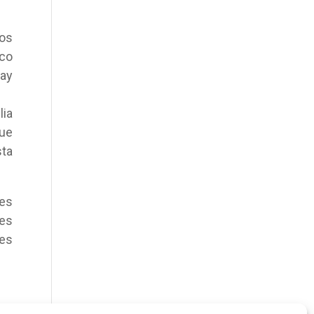
ros
ico
hay
lia
que
sta
nes
tes
nes