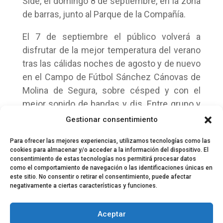
Side, el domingo 8 de septiembre, en la zona
de barras, junto al Parque de la Compañía.
El 7 de septiembre el público volverá a
disfrutar de la mejor temperatura del verano
tras las cálidas noches de agosto y de nuevo
en el Campo de Fútbol Sánchez Cánovas de
Molina de Segura, sobre césped y con el
mejor sonido de bandas y djs. Entre grupo y
grupo actuarán Black Diamond, Vincent/Mon
Gestionar consentimiento
DJ, Sergio Galián y Virginia Díaz (RNE 3).
Para ofrecer las mejores experiencias, utilizamos tecnologías como las
cookies para almacenar y/o acceder a la información del dispositivo. El
consentimiento de estas tecnologías nos permitirá procesar datos
como el comportamiento de navegación o las identificaciones únicas en
este sitio. No consentir o retirar el consentimiento, puede afectar
negativamente a ciertas características y funciones.
© 2024 El Perfil de la Tostada
Política de privacidad
Política de Cookies
Aceptar
Aviso legal
Equipo EPDLT
Contacto