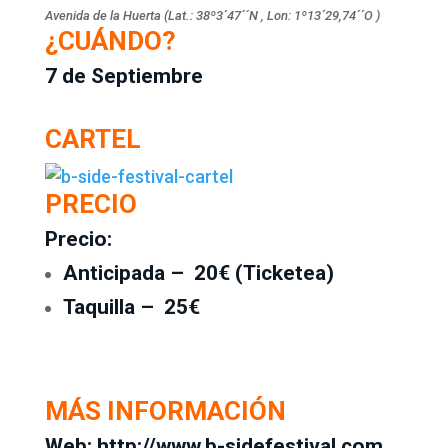
Avenida de la Huerta (Lat.: 38º3´47´´N , Lon: 1º13´29,74´´O )
¿CUÁNDO?
7 de Septiembre
CARTEL
PRECIO
Precio:
Anticipada – 20€ (
Ticketea
)
Taquilla – 25€
MÁS INFORMACIÓN
Web:
http://www.b-sidefestival.com