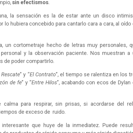
impio,
sin efectismos
.
a, la sensación es la de estar ante un disco intimis
or lo hubiera concebido para cantarlo cara a cara, al oído
a, un cortometraje hecho de letras muy personales, 
 personal y la observación paciente. Nos muestran a
s de poder compartirlo.
l Rescate
” y “
El Contrato
”, el tiempo se ralentiza en los t
zón de fe
” y “
Entre Hilos
”, acabando con ecos de Dylan
lma para respirar, sin prisas, si acordarse del rel
tiempos de exceso de ruido.
” e interesante que huye de la inmediatez. Puede resul