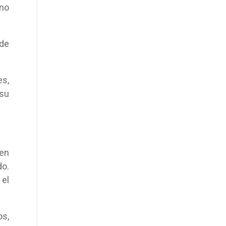
no
 de
s,
 su
 en
do.
 el
os,