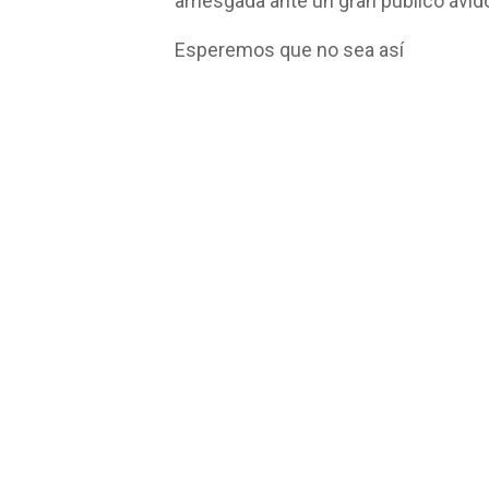
arriesgada ante un gran público ávi
Esperemos que no sea así