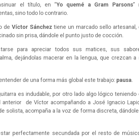
sinuar el título, en “
Yo quemé a Gram Parsons
” 
tas, sino todo lo contrario.
io de
Víctor Sánchez
tiene un marcado sello artesanal,
cinado sin prisa, dándole el punto justo de cocción.
arse para apreciar todos sus matices, sus sabore
lma, dejándolas macerar en la lengua, que crezcan a
 entender de una forma más global este trabajo:
pausa
.
itarra es indudable, por otro lado algo lógico teniendo
al anterior de Víctor acompañando a José Ignacio Lapi
de solista, acompaña a la voz de forma discreta, dándole
 estar perfectamente secundada por el resto de músic