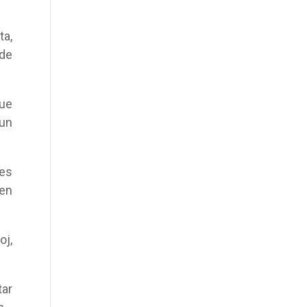
ta,
 de
que
 un
res
 en
oj,
tar