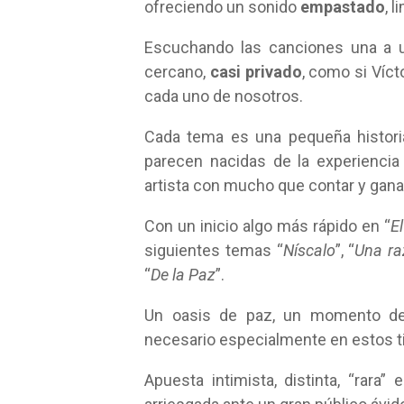
ofreciendo un sonido
empastado
, l
Escuchando las canciones una a un
cercano,
casi privado
, como si Víct
cada uno de nosotros.
Cada tema es una pequeña histori
parecen nacidas de la experiencia
artista con mucho que contar y gana
Con un inicio algo más rápido en “
E
siguientes temas “
Níscalo
”, “
Una ra
“
De la Paz
”.
Un oasis de paz, un momento de ca
necesario especialmente en estos 
Apuesta intimista, distinta, “rara