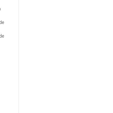
n
 de
sde