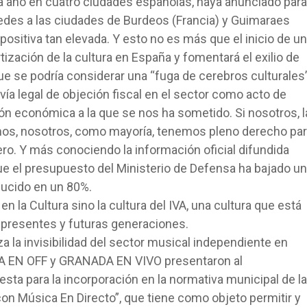
 año en cuatro ciudades españolas, haya anunciado para
edes a las ciudades de Burdeos (Francia) y Guimaraes
mpositiva tan elevada. Y esto no es más que el inicio de u
tización de la cultura en España y fomentará el exilio de
ue se podría considerar una “fuga de cerebros culturales”
ía legal de objeción fiscal en el sector como acto de
ción económica a la que se nos ha sometido. Si nosotros, l
mos, nosotros, como mayoría, tenemos pleno derecho pa
ero. Y más conociendo la información oficial difundida
ue el presupuesto del Ministerio de Defensa ha bajado un
ducido en un 80%.
en la Cultura sino la cultura del IVA, una cultura que está
 presentes y futuras generaciones.
za la invisibilidad del sector musical independiente en
A EN OFF y GRANADA EN VIVO presentaron al
ta para la incorporación en la normativa municipal de la
on Música En Directo”, que tiene como objeto permitir y