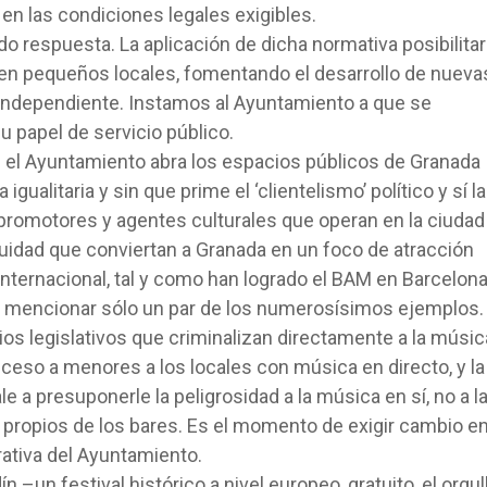
 en las condiciones legales exigibles.
o respuesta. La aplicación de dicha normativa posibilitar
 en pequeños locales, fomentando el desarrollo de nueva
ndependiente. Instamos al Ayuntamiento a que se
u papel de servicio público.
e el Ayuntamiento abra los espacios públicos de Granada
gualitaria y sin que prime el ‘clientelismo’ político y sí la
 promotores y agentes culturales que operan en la ciudad
nuidad que conviertan a Granada en un foco de atracción
 e internacional, tal y como han logrado el BAM en Barcelona
or mencionar sólo un par de los numerosísimos ejemplos.
s legislativos que criminalizan directamente a la músic
cceso a menores a los locales con música en directo, y la
e a presuponerle la peligrosidad a la música en sí, no a l
s” propios de los bares. Es el momento de exigir cambio e
rativa del Ayuntamiento.
 –un festival histórico a nivel europeo, gratuito, el orgul