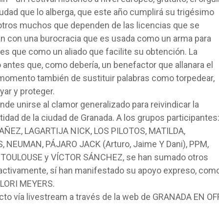
ciudad que lo alberga, que este año cumplirá su trigésimo
u otros muchos que dependen de las licencias que se
pan con una burocracia que es usada como un arma para
tes que como un aliado que facilite su obtención. La
 antes que, como debería, un benefactor que allanara el
momento también de sustituir palabras como torpedear,
oyar y proteger.
 unirse al clamor generalizado para reivindicar la
tidad de la ciudad de Granada. A los grupos participantes
EZ, LAGARTIJA NICK, LOS PILOTOS, MATILDA,
NEUMAN, PÁJARO JACK (Arturo, Jaime Y Dani), PPM,
 TOULOUSE y VÍCTOR SÁNCHEZ, se han sumado otros
 activamente, sí han manifestado su apoyo expreso, com
 LORI MEYERS.
ecto vía livestream a través de la web de GRANADA EN OFF