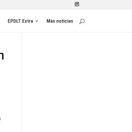
EPDLT Extra
Más noticias
n
n