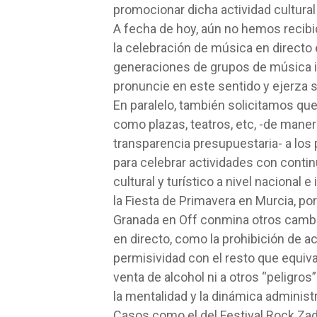
promocionar dicha actividad cultural
A fecha de hoy, aún no hemos recibid
la celebración de música en directo
generaciones de grupos de música i
pronuncie en este sentido y ejerza s
En paralelo, también solicitamos qu
como plazas, teatros, etc, -de manera i
transparencia presupuestaria- a los
para celebrar actividades con conti
cultural y turístico a nivel nacional
la Fiesta de Primavera en Murcia, p
Granada en Off conmina otros cambio
en directo, como la prohibición de a
permisividad con el resto que equival
venta de alcohol ni a otros “peligro
la mentalidad y la dinámica administ
Casos como el del Festival Rock Zadín