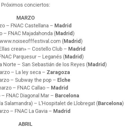
Próximos conciertos:
MARZO
zo – FNAC Castellana –
Madrid
o – FNAC Majadahonda (
Madrid
)
 www.noiseofffestival.com (
Madrid
)
Ellas crean» – Costello Club –
Madrid
FNAC Parquesur – Leganés (
Madrid
)
 Norte – San Sebastián de los Reyes (
Madrid
)
arzo – La ley seca –
Zaragoza
arzo – Subway the pop –
Elche
marzo – FNAC Callao –
Madrid
 – FNAC Diagonal Mar –
Barcelona
la Salamandra) – L’Hospitalet de Llobregat (
Barcelona
)
arzo – FNAC La Gavia –
Madrid
ABRIL