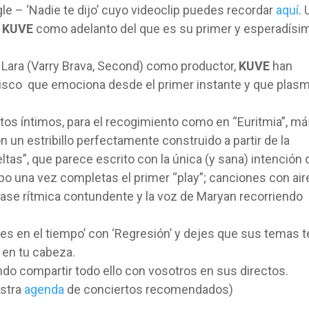
e – ‘Nadie te dijo’ cuyo videoclip puedes recordar
aquí
. 
r
KUVE
como adelanto del que es su primer y esperadísi
 Lara (Varry Brava, Second) como productor,
KUVE
han
disco que emociona desde el primer instante y que plas
s íntimos, para el recogimiento como en “Euritmia”, má
 un estribillo perfectamente construido a partir de la
tas”, que parece escrito con la única (y sana) intención 
 una vez completas el primer “play”; canciones con air
base rítmica contundente y la voz de Maryan recorriendo
s en el tiempo’ con ‘Regresión’ y dejes que sus temas t
 en tu cabeza.
o compartir todo ello con vosotros en sus directos.
estra
agenda
de conciertos recomendados)