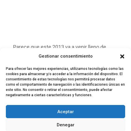
Parece que este 2013 va a venir lleno de
grandes novedades. No podemos decir otra
Gestionar consentimiento
cosa mas. Bienvenidos. Aqui os esperamos.
Para ofrecer las mejores experiencias, utilizamos tecnologías como las
cookies para almacenar y/o acceder a la información del dispositivo. El
consentimiento de estas tecnologías nos permitirá procesar datos
como el comportamiento de navegación o las identificaciones únicas en
este sitio. No consentir o retirar el consentimiento, puede afectar
negativamente a ciertas características y funciones.
© 2024 El Perfil de la Tostada
Política de privacidad
Política de Cookies
Aceptar
Aviso legal
Equipo EPDLT
Contacto
Denegar