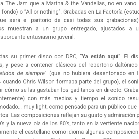
 a The Jam que a Martha & the Vandellas, no en vano
fondo) o “All or nothing”. Grabadas en La Factoría (estu
e será el paritorio de casi todas sus grabaciones)
os muestran a un grupo entregado, ajustados a u
esbordante entusiasmo juvenil.
ndas su primer disco con DRO, “
Ya están aquí
”. El di
, y pese a contener clásicos del repertorio daltónico
atidos de siempre
” (que no hubiera desentonado en 
 cuando Chris Wilson formaba parte del grupo), el son
ar cómo se las gastaban los gaditanos en directo. Grab
entemente) con más medios y tiempo el sonido resul
odado… muy light, como pensado para un público que
ntos. Las composiciones reflejan su gusto y admiración 
’s y la nueva ola de los 80’s, tanto en la vertiente nacio
sivamente el castellano como idioma algunas composicio