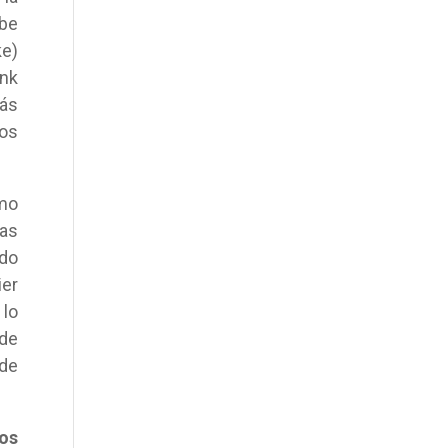
abe
ke)
ank
Más
dos
imo
mas
ido
ier
 lo
 de
de
os