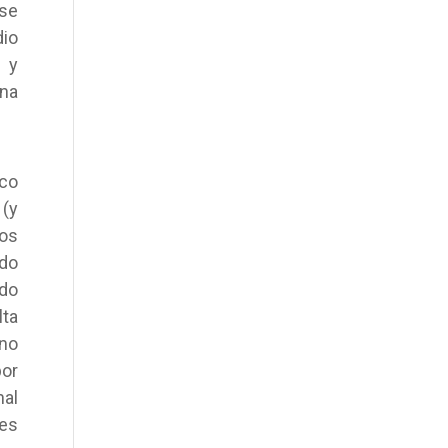
 se
dio
 y
na
sco
 (y
los
ido
ado
ta
 no
por
nal
nes