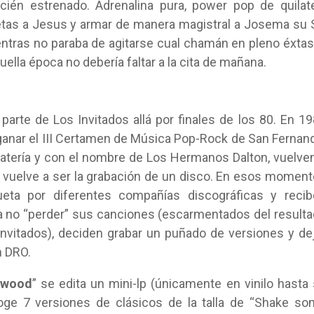
ecién estrenado. Adrenalina pura, power pop de quilat
uetas a Jesus y armar de manera magistral a Josema su
ntras no paraba de agitarse cual chamán en pleno éxtas
ella época no debería faltar a la cita de mañana.
rte de Los Invitados allá por finales de los 80. En 1
ganar el III Certamen de Música Pop-Rock de San Fernan
tería y con el nombre de Los Hermanos Dalton, vuelve
 vuelve a ser la grabación de un disco. En esos momen
ta por diferentes compañías discográficas y recib
ra no “perder” sus canciones (escarmentados del result
Invitados), deciden grabar un puñado de versiones y de
n DRO.
ywood
” se edita un mini-lp (únicamente en vinilo hasta
oge 7 versiones de clásicos de la talla de “Shake s