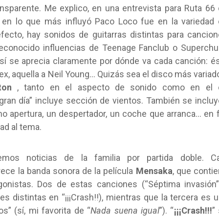
sparente. Me explico, en una entrevista para Ruta 66
en lo que más influyó Paco Loco fue en la variedad
efecto, hay sonidos de guitarras distintas para cancio
reconocido influencias de Teenage Fanclub o Superch
sí se aprecia claramente por dónde va cada canción: é
Rex, aquella a Neil Young… Quizás sea el disco más variad
ton
, tanto en el aspecto de sonido como en el 
an día” incluye sección de vientos. También se inclu
 apertura, un despertador, un coche que arranca… en f
ad al tema.
os noticias de la familia por partida doble. Ca
rece la banda sonora de la película
Mensaka
, que conti
gonistas. Dos de estas canciones (“Séptima invasión
 distintas en “¡¡¡Crash!!), mientras que la tercera es 
s” (sí, mi favorita de “
Nada suena igual
”). “
¡¡¡Crash!!!
”