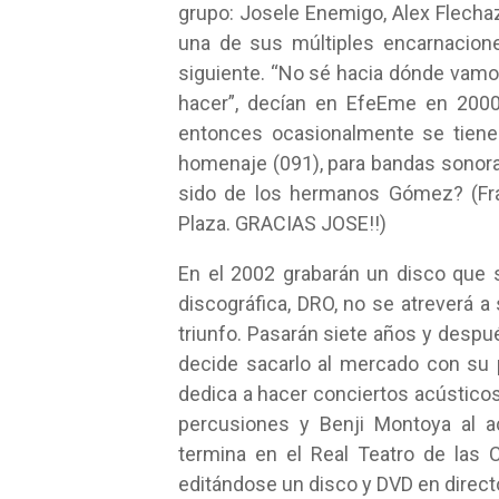
grupo: Josele Enemigo, Alex Flechaz
una de sus múltiples encarnaciones
siguiente. “No sé hacia dónde vamos
hacer”, decían en EfeEme en 2000
entonces ocasionalmente se tienen
homenaje (091), para bandas sonora
sido de los hermanos Gómez? (Fra
Plaza. GRACIAS JOSE!!)
En el 2002 grabarán un disco que s
discográfica, DRO, no se atreverá 
triunfo. Pasarán siete años y despu
decide sacarlo al mercado con su 
dedica a hacer conciertos acústicos
percusiones y Benji Montoya al ac
termina en el Real Teatro de las C
editándose un disco y DVD en directo 