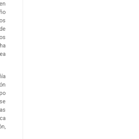
 en
año
mos
sde
cos
 ha
rea
ía
ión
upo
 se
las
ica
ón,