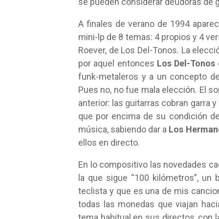
se pueden considerar deudoras de g
A finales de verano de 1994 aparec
mini-lp de 8 temas: 4 propios y 4 v
Roever, de Los Del-Tonos. La elecci
por aquel entonces
Los Del-Tonos
funk-metaleros y a un concepto de
Pues no, no fue mala elección. El s
anterior: las guitarras cobran garr
que por encima de su condición de g
música, sabiendo dar a
Los Herman
ellos en directo.
En lo compositivo las novedades cae
la que sigue “100 kilómetros”, u
teclista y que es una de mis cancione
todas las monedas que viajan hacia
tema habitual en sus directos, con 