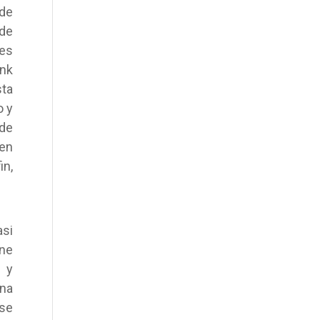
 de
 de
nes
unk
sta
o y
de
yen
in,
si
ene
” y
una
 se