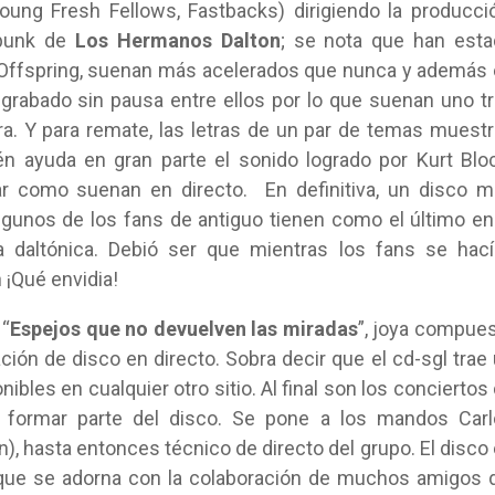
oung Fresh Fellows, Fastbacks) dirigiendo la producci
 punk de
Los Hermanos Dalton
; se nota que han est
 Offspring, suenan más acelerados que nunca y además
grabado sin pausa entre ellos por lo que suenan uno t
tara. Y para remate, las letras de un par de temas muest
én ayuda en gran parte el sonido logrado por Kurt Blo
r como suenan en directo. En definitiva, un disco 
algunos de los fans de antiguo tienen como el último en
fía daltónica. Debió ser que mientras los fans se hac
¡Qué envidia!
 “
Espejos que no devuelven las miradas
”, joya compue
ación de disco en directo. Sobra decir que el cd-sgl trae
les en cualquier otro sitio. Al final son los conciertos
ra formar parte del disco. Se pone a los mandos Car
), hasta entonces técnico de directo del grupo. El disco
a que se adorna con la colaboración de muchos amigos 