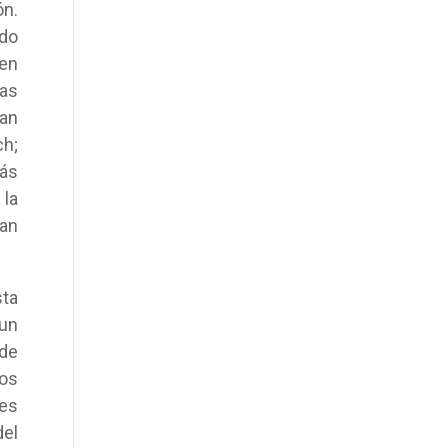
ón.
ado
 en
ras
ran
ch;
más
 la
ían
sta
 un
 de
los
 es
del