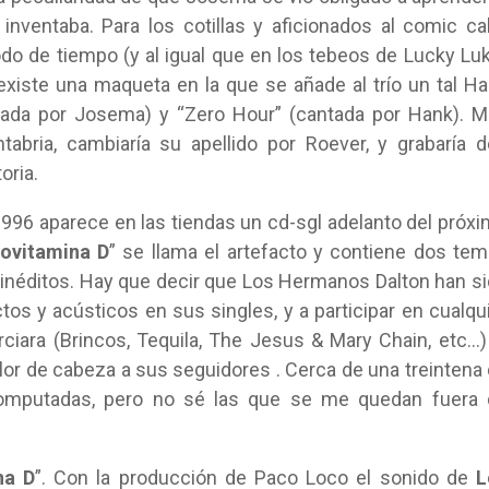
 inventaba. Para los cotillas y aficionados al comic c
do de tiempo (y al igual que en los tebeos de Lucky Lu
existe una maqueta en la que se añade al trío un tal H
antada por Josema) y “Zero Hour” (cantada por Hank). 
tabria, cambiaría su apellido por Roever, y grabaría 
oria.
1996 aparece en las tiendas un cd-sgl adelanto del próx
ovitamina D
” se llama el artefacto y contiene dos te
2 inéditos. Hay que decir que Los Hermanos Dalton han s
tos y acústicos en sus singles, y a participar en cualqu
ciara (Brincos, Tequila, The Jesus & Mary Chain, etc…)
or de cabeza a sus seguidores . Cerca de una treintena
omputadas, pero no sé las que se me quedan fuera 
na D
”. Con la producción de Paco Loco el sonido de
L