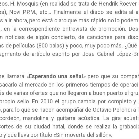
os, H. Mosquis (en realidad se trata de Hendrik Roever
), Novi P.P.M., etc… Finalmente el disco se edita al 
 a ir ahora, pero está claro que más rápido no lo pode
, en la correspondiente entrevista de promoción. De
 noticias de algún concierto, de canciones para dis
s de películas (800 balas) y poco, muy poco más. ¿Qué
gmento de artículo escrito por Jose Gabriel López-B
e llamará «
Esperando una señal
» pero que su compañ
a sacarlo al mercado en los primeros tiempos de operac
és de varias ofertas que no llegaron a buen puerto el gr
propio sello. En 2010 el grupo cambia por completo y
, para lo que se hacen acompañar de Octavio Perondi a 
ordeón, mandolina y guitarra acústica. La gira acúst
ortes de su ciudad natal, donde se realiza la grabaci
y que lleva por título «Sin moverte del sillón».