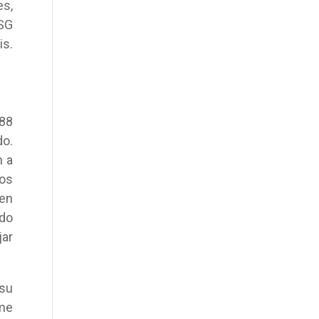
es,
 SG
is.
988
do.
n a
tos
en
ado
jar
 su
ome