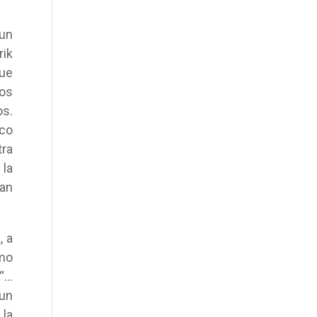
 un
rik
que
nos
os.
sco
tra
 la
ran
, a
omo
 “…
 un
 la