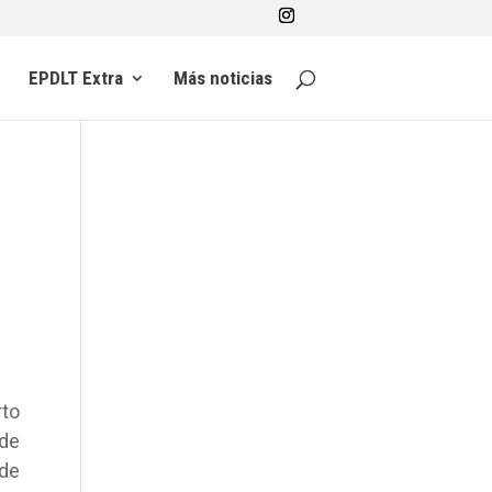
EPDLT Extra
Más noticias
to
 de
nde