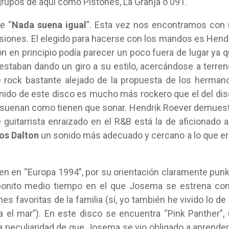
rupos de aquí como Pistones, La Granja o 091.
e “
Nada suena igual
”. Esta vez nos encontramos con
ersiones. El elegido para hacerse con los mandos es Hend
ón en principio podía parecer un poco fuera de lugar ya 
estaban dando un giro a su estilo, acercándose a terre
 rock bastante alejado de la propuesta de los herman
onido de este disco es mucho más rockero que el del di
a y suenan como tienen que sonar. Hendrik Roever demues
uitarrista enraizado en el R&B está la de aficionado a
os Dalton
un sonido más adecuado y cercano a lo que e
n en “Europa 1994”, por su orientación claramente punk
n bonito medio tiempo en el que Josema se estrena c
s favoritas de la familia (sí, yo también he vivido lo de
 el mar”). En este disco se encuentra “Pink Panther”,
la peculiaridad de que Josema se vio obligado a aprender