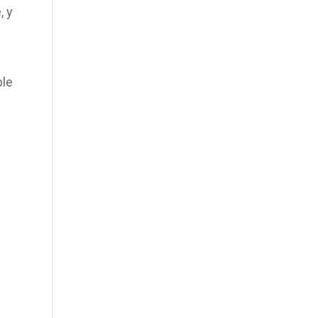
, y
le