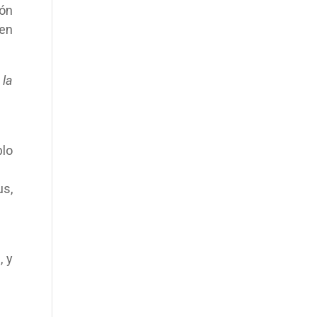
ión
 en
 la
blo
us,
, y