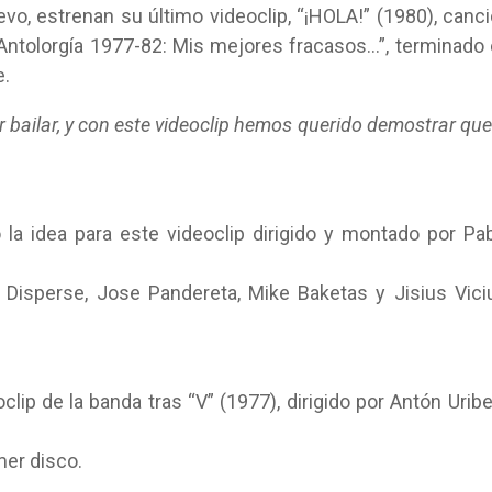
vo, estrenan su último videoclip, “¡HOLA!” (1980), canc
“Antolorgía 1977-82: Mis mejores fracasos…”, terminado
e.
bailar, y con este videoclip hemos querido demostrar que
la idea para este videoclip dirigido y montado por Pa
 Disperse, Jose Pandereta, Mike Baketas y Jisius Vici
lip de la banda tras “V” (1977), dirigido por Antón Uribe
mer disco.