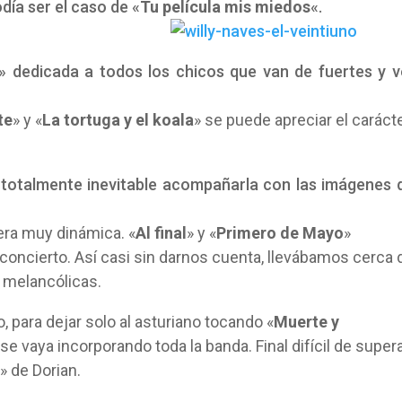
ía ser el caso de «
Tu película m
is miedos
«.
» dedicada a todos los chicos que van de fuertes y 
te
» y «
La tortuga y el koala
» se puede apreciar el caráct
 totalmente inevitable acompañarla con las imágenes 
ra muy dinámica. «
Al final
» y «
Primero de Mayo
»
oncierto. Así casi sin darnos cuenta, llevábamos cerca 
 melancólicas.
 para dejar solo al asturiano tocando «
Muerte y
se vaya incorporando toda la banda. Final difícil de super
» de Dorian.