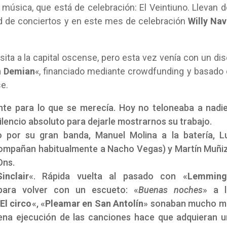
música, que está de celebración: El Veintiuno. Llevan 
ad de conciertos y en este mes de celebración
Willy Na
sita a la capital oscense, pero esta vez venía con un di
n Demian
«, financiado mediante crowdfunding y basado
e.
e para lo que se merecía. Hoy no teloneaba a nadie
ilencio absoluto para dejarle mostrarnos su trabajo.
 por su gran banda, Manuel Molina a la batería, Lu
compañan habitualmente a Nacho Vegas) y Martín Muñi
Ons.
inclair
«. Rápida vuelta al pasado con «
Lemming
 para volver con un escueto: «
Buenas noches
» a l
El circo
«, «
Pleamar en San Antolín
» sonaban mucho m
uena ejecución de las canciones hace que adquieran 