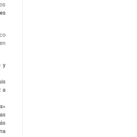
dos
ves
sco
 en
 y
is
z a
s
»
as
ás
una