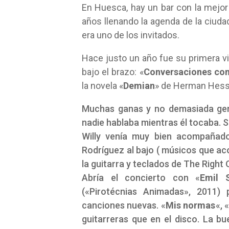
En Huesca, hay un bar con la mejor 
años llenando la agenda de la ciud
era uno de los invitados.
Hace justo un año fue su primera vi
bajo el brazo: «
Conversaciones co
la novela «
Demian
» de Herman Hess
Muchas ganas y no demasiada gent
nadie hablaba mientras él tocaba. S
Willy venía muy bien acompañado
Rodríguez al bajo ( músicos que a
la guitarra y teclados de The Right 
Abría el concierto con «
Emil S
(«Pirotécnias Animadas», 2011)
canciones nuevas. «
Mis normas
«, «
guitarreras que en el disco. La b