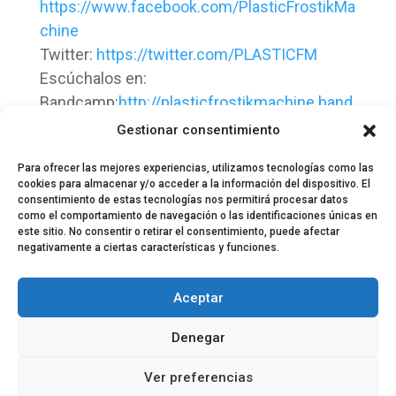
https://www.facebook.com/PlasticFrostikMa
chine
Twitter:
https://twitter.com/PLASTICFM
Escúchalos en:
Bandcamp:
http://plasticfrostikmachine.band
camp.com/
Gestionar consentimiento
Para ofrecer las mejores experiencias, utilizamos tecnologías como las
cookies para almacenar y/o acceder a la información del dispositivo. El
consentimiento de estas tecnologías nos permitirá procesar datos
como el comportamiento de navegación o las identificaciones únicas en
este sitio. No consentir o retirar el consentimiento, puede afectar
negativamente a ciertas características y funciones.
© 2024 El Perfil de la Tostada
Política de privacidad
Política de Cookies
Aceptar
Aviso legal
Equipo EPDLT
Contacto
Denegar
Ver preferencias