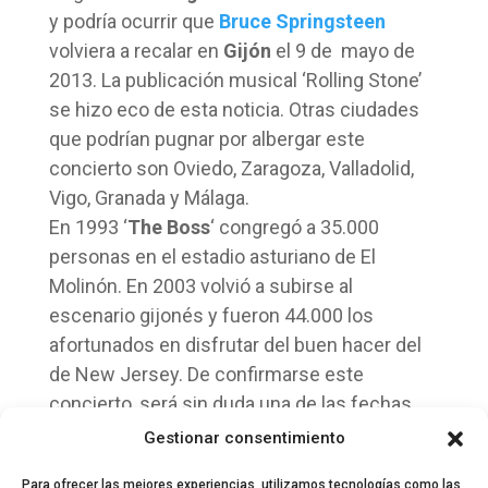
y podría ocurrir que
Bruce Springsteen
volviera a recalar en
Gijón
el 9 de mayo de
2013. La publicación musical ‘Rolling Stone’
se hizo eco de esta noticia. Otras ciudades
que podrían pugnar por albergar este
concierto son Oviedo, Zaragoza, Valladolid,
Vigo, Granada y Málaga.
En 1993 ‘
The Boss
‘ congregó a 35.000
personas en el estadio asturiano de El
Molinón. En 2003 volvió a subirse al
escenario gijonés y fueron 44.000 los
afortunados en disfrutar del buen hacer del
de New Jersey. De confirmarse este
concierto, será sin duda una de las fechas
inolvidables del año que viene en la ciudad
Gestionar consentimiento
norteña.
Para ofrecer las mejores experiencias, utilizamos tecnologías como las