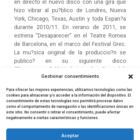
en directo el nuevo disco con una gira que
hizo vibrar al pu?blico de Londres, Nueva
York, Chicago, Texas, Austin y toda Espan?a
durante 2010/11. En verano de 2011, se
estrena “Desaparecer” en el Teatre Romea
de Barcelona, en el marco del Festival Grec.
La mu?sica original de la produccio?n se
publico? en su siguiente disco
(“Desaparecer” 2011, Outstanding Records),
Gestionar consentimiento
listo para otra extensa gira.
Para ofrecer las mejores experiencias, utilizamos tecnologías como las
cookies para almacenar y/o acceder a la información del dispositivo. El
consentimiento de estas tecnologías nos permitirá procesar datos
como el comportamiento de navegación o las identificaciones únicas en
este sitio. No consentir o retirar el consentimiento, puede afectar
negativamente a ciertas características y funciones.
© 2024 El Perfil de la Tostada
Política de privacidad
Política de Cookies
Aceptar
Aviso legal
Equipo EPDLT
Contacto