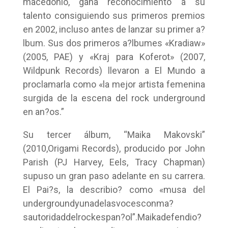
macedonio, gana reconocimiento a su
talento consiguiendo sus primeros premios
en 2002, incluso antes de lanzar su primer a?
lbum. Sus dos primeros a?lbumes «Kradiaw»
(2005, PAE) y «Kraj para Koferot» (2007,
Wildpunk Records) llevaron a El Mundo a
proclamarla como «la mejor artista femenina
surgida de la escena del rock underground
en an?os.”
Su tercer álbum, “Maika Makovski”
(2010,Origami Records), producido por John
Parish (PJ Harvey, Eels, Tracy Chapman)
supuso un gran paso adelante en su carrera.
El Pai?s, la describio? como «musa del
undergroundyunadelasvocesconma?
sautoridaddelrockespan?ol”.Maikadefendio?