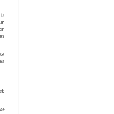
e
 la
un
con
las
 se
res
web
ese