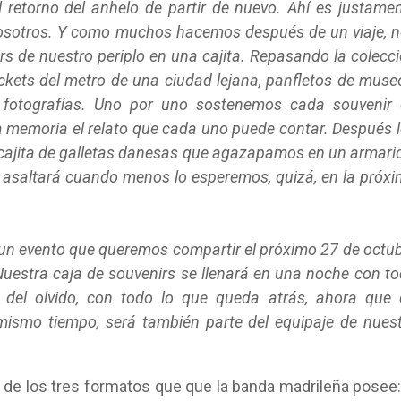
el retorno del anhelo de partir de nuevo. Ahí es justame
nosotros. Y como muchos hacemos después de un viaje, 
 de nuestro periplo en una cajita. Repasando la colecc
ickets del metro de una ciudad lejana, panfletos de muse
 fotografías. Uno por uno sostenemos cada souvenir
 memoria el relato que cada uno puede contar. Después 
ajita de galletas danesas que agazapamos en un armari
asaltará cuando menos lo esperemos, quizá, en la próx
un evento que queremos compartir el próximo 27 de octu
 Nuestra caja de souvenirs se llenará en una noche con t
del olvido, con todo lo que queda atrás, ahora que
mismo tiempo, será también parte del equipaje de nues
r de los tres formatos que que la banda madrileña posee: