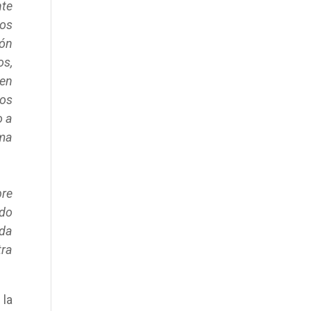
nte
nos
ión
os,
 en
los
o a
ima
bre
odo
 da
tra
 la