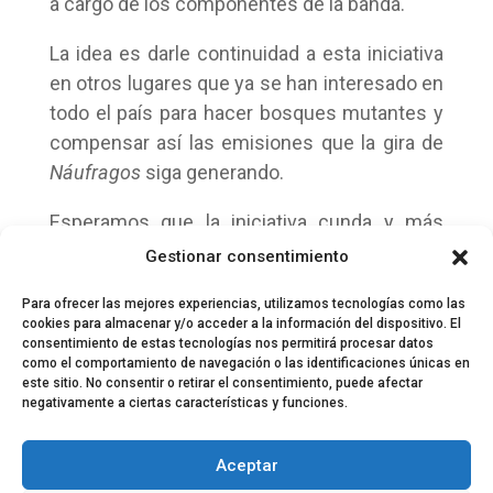
a cargo de los componentes de la banda.
La idea es darle continuidad a esta iniciativa
en otros lugares que ya se han interesado en
todo el país para hacer bosques mutantes y
compensar así las emisiones que la gira de
Náufragos
siga generando.
Esperamos que la iniciativa cunda y más
bandas y festivales se apunten a actuar con
Gestionar consentimiento
conciencia de nuestro impacto en el planeta.
Para ofrecer las mejores experiencias, utilizamos tecnologías como las
cookies para almacenar y/o acceder a la información del dispositivo. El
consentimiento de estas tecnologías nos permitirá procesar datos
como el comportamiento de navegación o las identificaciones únicas en
este sitio. No consentir o retirar el consentimiento, puede afectar
negativamente a ciertas características y funciones.
© 2024 El Perfil de la Tostada
Política de privacidad
Política de Cookies
Aceptar
Aviso legal
Equipo EPDLT
Contacto